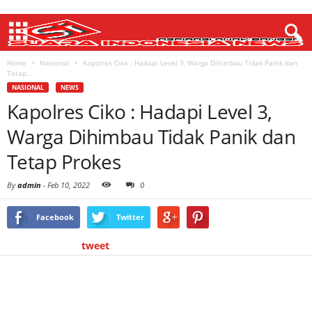
Home
Nasional
Kapolres Ciko : Hadapi Level 3, Warga Dihimbau Tidak Panik dan
Tetap...
NASIONAL
NEWS
Kapolres Ciko : Hadapi Level 3,
Warga Dihimbau Tidak Panik dan
Tetap Prokes
By
admin
-
Feb 10, 2022
0
Facebook
Twitter
tweet