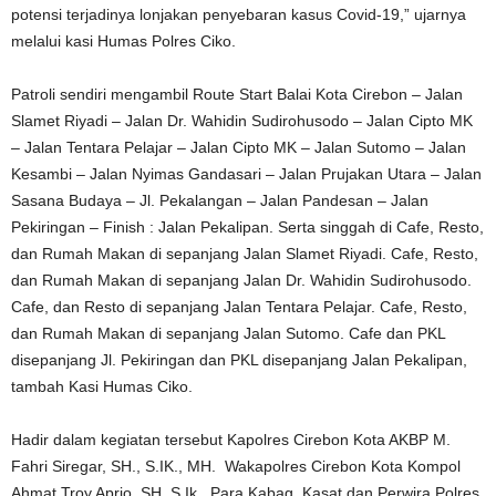
potensi terjadinya lonjakan penyebaran kasus Covid-19,” ujarnya
melalui kasi Humas Polres Ciko.
Patroli sendiri mengambil Route Start Balai Kota Cirebon – Jalan
Slamet Riyadi – Jalan Dr. Wahidin Sudirohusodo – Jalan Cipto MK
– Jalan Tentara Pelajar – Jalan Cipto MK – Jalan Sutomo – Jalan
Kesambi – Jalan Nyimas Gandasari – Jalan Prujakan Utara – Jalan
Sasana Budaya – Jl. Pekalangan – Jalan Pandesan – Jalan
Pekiringan – Finish : Jalan Pekalipan. Serta singgah di Cafe, Resto,
dan Rumah Makan di sepanjang Jalan Slamet Riyadi. Cafe, Resto,
dan Rumah Makan di sepanjang Jalan Dr. Wahidin Sudirohusodo.
Cafe, dan Resto di sepanjang Jalan Tentara Pelajar. Cafe, Resto,
dan Rumah Makan di sepanjang Jalan Sutomo. Cafe dan PKL
disepanjang Jl. Pekiringan dan PKL disepanjang Jalan Pekalipan,
tambah Kasi Humas Ciko.
Hadir dalam kegiatan tersebut Kapolres Cirebon Kota AKBP M.
Fahri Siregar, SH., S.IK., MH. Wakapolres Cirebon Kota Kompol
Ahmat Troy Aprio, SH, S.Ik., Para Kabag, Kasat dan Perwira Polres