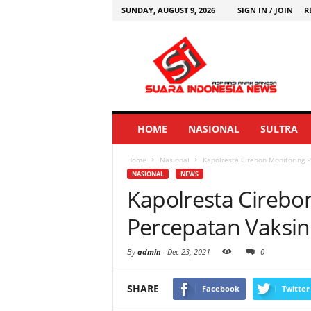
SUNDAY, AUGUST 9, 2026
SIGN IN / JOIN
R
HOME
NASIONAL
SULTRA
Home
Nasional
Kapolresta Cirebon Monitoring 
NASIONAL
NEWS
Kapolresta Cirebo
Percepatan Vaksin
By
admin
-
Dec 23, 2021
0
SHARE
Facebook
Twitter