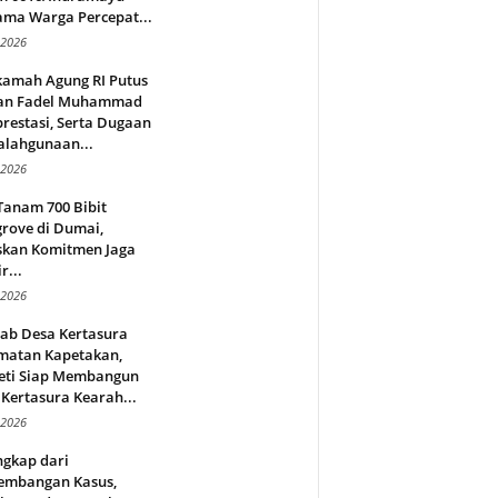
ama Warga Percepat...
 2026
amah Agung RI Putus
an Fadel Muhammad
restasi, Serta Dugaan
alahgunaan...
 2026
Tanam 700 Bibit
rove di Dumai,
skan Komitmen Jaga
r...
 2026
jab Desa Kertasura
matan Kapetakan,
eti Siap Membangun
Kertasura Kearah...
 2026
ngkap dari
embangan Kasus,