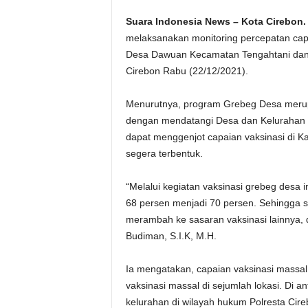
Suara Indonesia News – Kota Cirebon.
melaksanakan monitoring percepatan cap
Desa Dawuan Kecamatan Tengahtani da
Cirebon Rabu (22/12/2021).
Menurutnya, program Grebeg Desa merup
dengan mendatangi Desa dan Kelurahan 
dapat menggenjot capaian vaksinasi di 
segera terbentuk.
“Melalui kegiatan vaksinasi grebeg desa 
68 persen menjadi 70 persen. Sehingga se
merambah ke sasaran vaksinasi lainnya, d
Budiman, S.I.K, M.H.
Ia mengatakan, capaian vaksinasi massal 
vaksinasi massal di sejumlah lokasi. Di a
kelurahan di wilayah hukum Polresta Cire