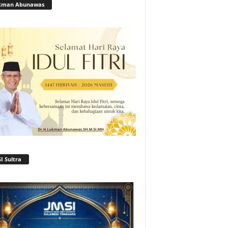
kman Abunawas
I Sultra