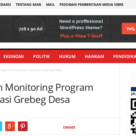
EDAKSI
TENTANG KAMI
MAIL
PEDOMAN PEMBERITAAN MEDIA SIBER
EKONOMI
POLITIK
HUKUM
HANKAM
PENDIDIK
Program Percepatan Vaksinasi Grebeg Desa
n Monitoring Program
asi Grebeg Desa
tweet