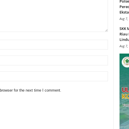
Pols
Pere
Ekstas
Aug 7,
SKK 
Riau 
Lindu
Aug 7,
browser for the next time I comment.