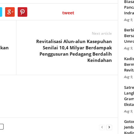
Bias
Panc
tweet
Indra
Aug 9,
Berbi
Next article
Bersa
Revitalisasi Alun-alun Kasepuhan
Umr
akan
Senilai 10,4 Milyar Berdampak
Aug 9,
Penggusuran Pedagang Berdalih
Kadi
Keindahan
Berma
Revit
Aug 9,
Satre
Lang
Gram
Eksta
Aug 9,
Goto
Jemb
Kodi