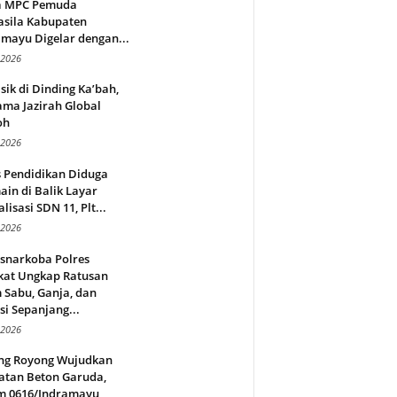
a MPC Pemuda
asila Kabupaten
mayu Digelar dengan...
 2026
sik di Dinding Ka’bah,
ma Jazirah Global
oh
 2026
s Pendidikan Diduga
in di Balik Layar
alisasi SDN 11, Plt...
 2026
snarkoba Polres
kat Ungkap Ratusan
 Sabu, Ganja, dan
si Sepanjang...
 2026
ng Royong Wujudkan
atan Beton Garuda,
m 0616/Indramayu