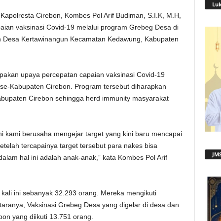
Lu
Kapolresta Cirebon, Kombes Pol Arif Budiman, S.I.K, M.H,
aian vaksinasi Covid-19 melalui program Grebeg Desa di
n Desa Kertawinangun Kecamatan Kedawung, Kabupaten
akan upaya percepatan capaian vaksinasi Covid-19
se-Kabupaten Cirebon. Program tersebut diharapkan
Kabupaten Cirebon sehingga herd immunity masyarakat
ini kami berusaha mengejar target yang kini baru mencapai
telah tercapainya target tersebut para nakes bisa
JMS
alam hal ini adalah anak-anak,” kata Kombes Pol Arif
kali ini sebanyak 32.293 orang. Mereka mengikuti
ntaranya, Vaksinasi Grebeg Desa yang digelar di desa dan
bon yang diikuti 13.751 orang.