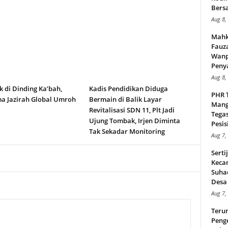
Bers
Aug 8,
Mahk
Fauz
Wanp
Peny
Aug 8,
k di Dinding Ka’bah,
Kadis Pendidikan Diduga
PHR 
a Jazirah Global Umroh
Bermain di Balik Layar
Mang
Revitalisasi SDN 11, Plt Jadi
Tega
Ujung Tombak, Irjen Diminta
Pesisi
Tak Sekadar Monitoring
Aug 7,
Serti
Keca
Suha
Desa 
Aug 7,
Teru
Peng