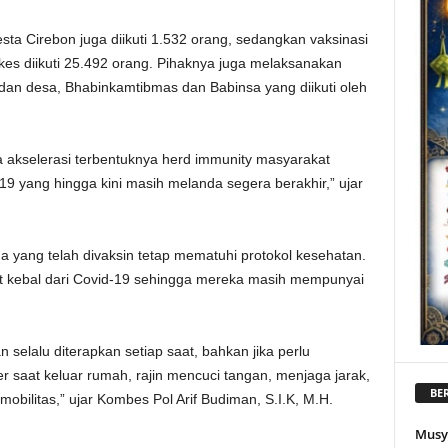
resta Cirebon juga diikuti 1.532 orang, sedangkan vaksinasi
kes diikuti 25.492 orang. Pihaknya juga melaksanakan
idan desa, Bhabinkamtibmas dan Babinsa yang diikuti oleh
gka akselerasi terbentuknya herd immunity masyarakat
9 yang hingga kini masih melanda segera berakhir,” ujar
 yang telah divaksin tetap mematuhi protokol kesehatan.
t kebal dari Covid-19 sehingga mereka masih mempunyai
selalu diterapkan setiap saat, bahkan jika perlu
er saat keluar rumah, rajin mencuci tangan, menjaga jarak,
BER
bilitas,” ujar Kombes Pol Arif Budiman, S.I.K, M.H.
Musy