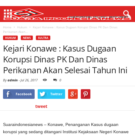
Home
Hukum
Kejari Konawe : Kasus Dugaan Korupsi Dinas PK Dan Dinas
Perikanan Akan...
HUKUM
NEWS
SULTRA
Kejari Konawe : Kasus Dugaan
Korupsi Dinas PK Dan Dinas
Perikanan Akan Selesai Tahun Ini
By
admin
-
Jul 26, 2017
0
Facebook
Twitter
tweet
Suaraindonesianews – Konawe, Penanganan Kasus dugaan
korupsi yang sedang ditangani Institusi Kejaksaan Negeri Konawe