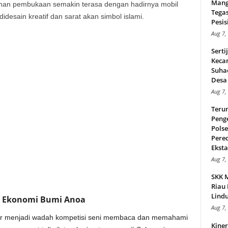
Mang
n pembukaan semakin terasa dengan hadirnya mobil
Tega
desain kreatif dan sarat akan simbol islami.
Pesisi
Aug 7,
Serti
Keca
Suha
Desa 
Aug 7,
Teru
Peng
Pols
Pere
Ekstas
Aug 7,
SKK 
Riau 
Lindu
k Ekonomi Bumi Anoa
Aug 7,
dar menjadi wadah kompetisi seni membaca dan memahami
Kiner