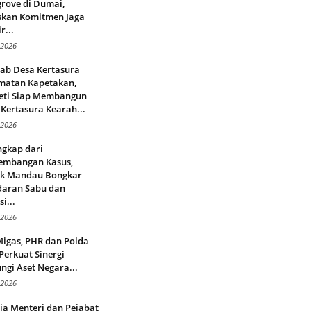
rove di Dumai,
skan Komitmen Jaga
r...
 2026
jab Desa Kertasura
matan Kapetakan,
eti Siap Membangun
Kertasura Kearah...
 2026
ngkap dari
embangan Kasus,
ek Mandau Bongkar
daran Sabu dan
i...
 2026
Migas, PHR dan Polda
Perkuat Sinergi
ngi Aset Negara...
 2026
ja Menteri dan Pejabat