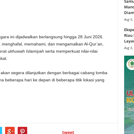
Samu
Mand
Diam
Aug 6,
Ekspe
Riau
gara ini dijadwalkan berlangsung hingga 28 Juni 2026.
Layan
a, menghafal, memahami, dan mengamalkan Al-Qur’an,
Aug 6,
erat
ukhuwah Islamiyah
serta memperkuat nilai-nilai
kat.
 akan segera dilanjutkan dengan berbagai cabang lomba
beberapa hari ke depan di beberapa titik lokasi yang
tweet