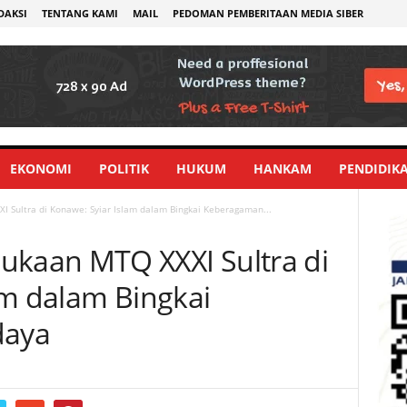
DAKSI
TENTANG KAMI
MAIL
PEDOMAN PEMBERITAAN MEDIA SIBER
EKONOMI
POLITIK
HUKUM
HANKAM
PENDIDIK
Sultra di Konawe: Syiar Islam dalam Bingkai Keberagaman...
aan MTQ XXXI Sultra di
am dalam Bingkai
daya