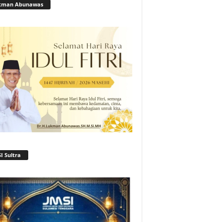
kman Abunawas
I Sultra