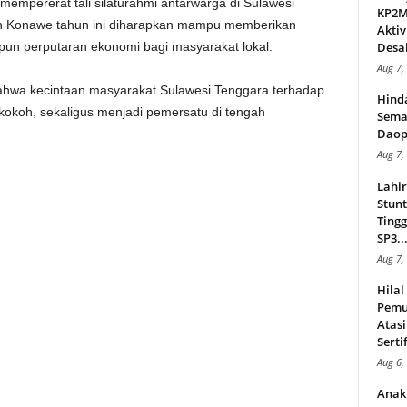
empererat tali silaturahmi antarwarga di Sulawesi
KP2MI
n Konawe tahun ini diharapkan mampu memberikan
Aktiv
Desak
maupun perputaran ekonomi bagi masyarakat lokal.
Aug 7,
 bahwa kecintaan masyarakat Sulawesi Tenggara terhadap
Hind
 kokoh, sekaligus menjadi pemersatu di tengah
Sema
Daop
Aug 7,
Lahi
Stunt
Tingg
SP3..
Aug 7,
Hila
Pemu
Atasi
Serti
Aug 6,
Anak