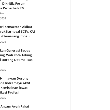
 Dikritik, Forum
is Pemerhati PMI
...
 2026
ari Kemacetan Akibat
rak Karnaval SCTV, KAI
 4 Semarang Imbau...
 2026
rkan Generasi Bebas
ing, Wali Kota Tebing
i Dorong Optimalisasi
.
 2026
l Hilmawan Dorong
da Indramayu Aktif
 Kemiskinan lewat
fikasi Profesi
 2026
 Ancam Ayah Pakai