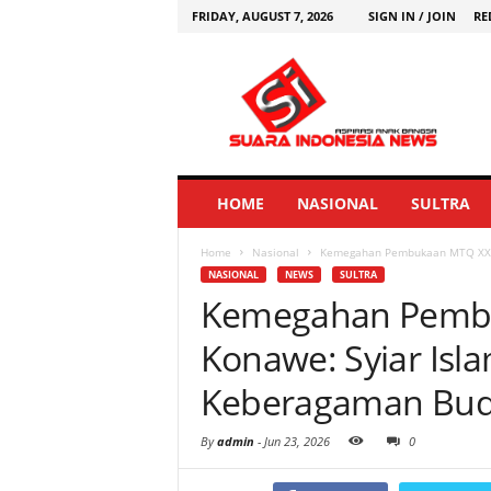
FRIDAY, AUGUST 7, 2026
SIGN IN / JOIN
RE
HOME
NASIONAL
SULTRA
Home
Nasional
Kemegahan Pembukaan MTQ XXXI 
NASIONAL
NEWS
SULTRA
Kemegahan Pembuk
Konawe: Syiar Isl
Keberagaman Bu
By
admin
-
Jun 23, 2026
0