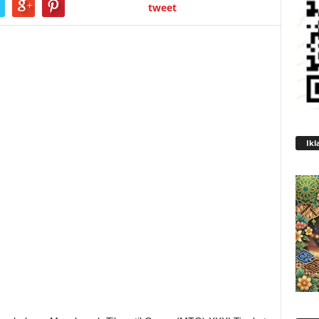
tweet
Ikl