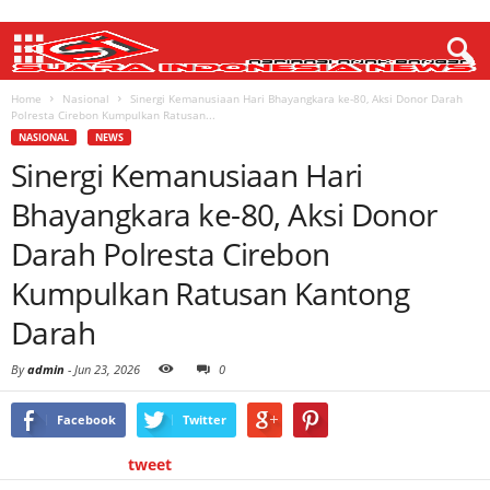
Home
Nasional
Sinergi Kemanusiaan Hari Bhayangkara ke-80, Aksi Donor Darah
Polresta Cirebon Kumpulkan Ratusan...
NASIONAL
NEWS
Sinergi Kemanusiaan Hari
Bhayangkara ke-80, Aksi Donor
Darah Polresta Cirebon
Kumpulkan Ratusan Kantong
Darah
By
admin
-
Jun 23, 2026
0
Facebook
Twitter
tweet