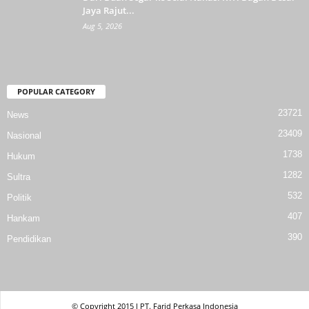
Jaya Rajut...
Aug 5, 2026
POPULAR CATEGORY
23721
News
23409
Nasional
1738
Hukum
1282
Sultra
532
Politik
407
Hankam
390
Pendidikan
© Copyright 2015 l PT. Farid Perkasa Indonesia