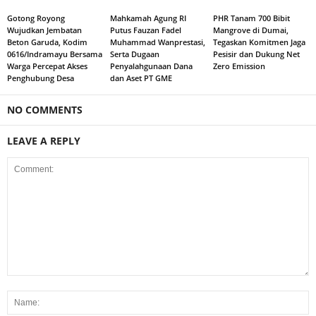
Gotong Royong
Mahkamah Agung RI
PHR Tanam 700 Bibit
Wujudkan Jembatan
Putus Fauzan Fadel
Mangrove di Dumai,
Beton Garuda, Kodim
Muhammad Wanprestasi,
Tegaskan Komitmen Jaga
0616/Indramayu Bersama
Serta Dugaan
Pesisir dan Dukung Net
Warga Percepat Akses
Penyalahgunaan Dana
Zero Emission
Penghubung Desa
dan Aset PT GME
NO COMMENTS
LEAVE A REPLY