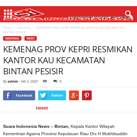
Home
Nasional
KEMENAG PROV KEPRI RESMIKAN KANTOR KAU KECAMATAN
BINTAN PESISIR
NASIONAL
NEWS
KEMENAG PROV KEPRI RESMIKAN
KANTOR KAU KECAMATAN
BINTAN PESISIR
By
admin
-
Feb 3, 2020
0
Facebook
Twitter
tweet
Suara Indonesia News – Bintan,
Kepala Kantor Wilayah
Kementrian Agama Provinsi Kepulauan Riau Drs H Mukhlisuddin