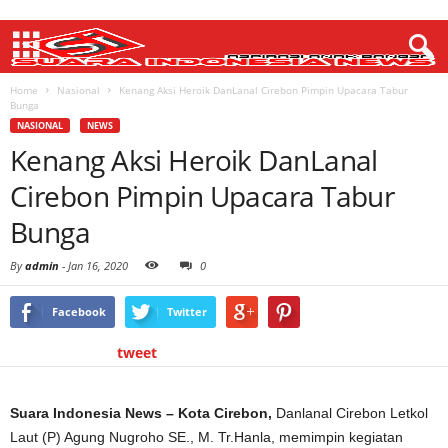
Home
Nasional
Kenang Aksi Heroik DanLanal Cirebon Pimpin Upacara Tabur
Bunga
NASIONAL
NEWS
Kenang Aksi Heroik DanLanal
Cirebon Pimpin Upacara Tabur
Bunga
By
admin
-
Jan 16, 2020
0
Facebook
Twitter
tweet
Suara Indonesia News – Kota Cirebon,
Danlanal Cirebon Letkol
Laut (P) Agung Nugroho SE., M. Tr.Hanla, memimpin kegiatan