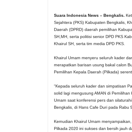
Suara Indonesia News – Bengkalis.
Ket
Sejahtera (PKS) Kabupaten Bengkalis, K
Daerah (DPRD) daerah pemilihan Kabupat
SH,MH, serta politisi senior DPD PKS Ka
Khairul SH, serta tim media DPD PKS.
Khairul Umam menyeru seluruh kader dan 
merapatkan barisan usung bakal calon Bup
Pemilihan Kepala Daerah (Pilkada) seren
“Kepada seluruh kader dan simpatisan Par
solid lagi mengusung AMAN di Pemilihan K
Umam saat konferensi pers dan silatura
Bengkalis, di Hans Cafe Duri pada Rabu 
Kemudian Khairul Umam menyampaikan, 
Pilkada 2020 ini sukses dan bersih jauh 