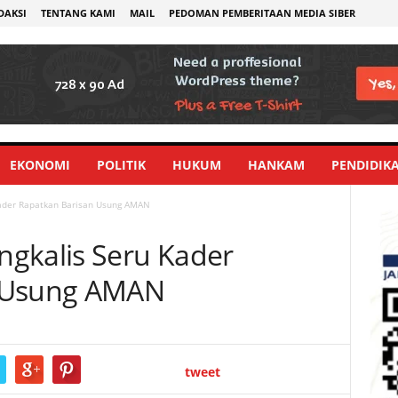
DAKSI
TENTANG KAMI
MAIL
PEDOMAN PEMBERITAAN MEDIA SIBER
EKONOMI
POLITIK
HUKUM
HANKAM
PENDIDIK
Kader Rapatkan Barisan Usung AMAN
gkalis Seru Kader
n Usung AMAN
tweet