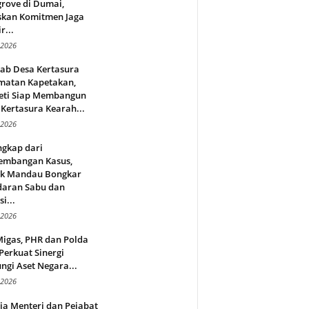
rove di Dumai,
skan Komitmen Jaga
r...
 2026
jab Desa Kertasura
matan Kapetakan,
eti Siap Membangun
Kertasura Kearah...
 2026
ngkap dari
embangan Kasus,
ek Mandau Bongkar
daran Sabu dan
i...
 2026
Migas, PHR dan Polda
Perkuat Sinergi
ngi Aset Negara...
 2026
ja Menteri dan Pejabat