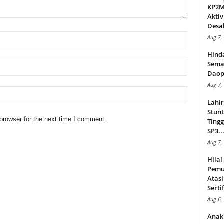
KP2MI
Aktiv
Desak
Aug 7,
Hind
Sema
Daop
Aug 7,
Lahi
Stunt
browser for the next time I comment.
Tingg
SP3..
Aug 7,
Hila
Pemu
Atasi
Serti
Aug 6,
Anak