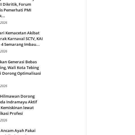
 Dikritik, Forum
is Pemerhati PMI
...
 2026
ari Kemacetan Akibat
rak Karnaval SCTV, KAI
 4 Semarang Imbau...
 2026
rkan Generasi Bebas
ing, Wali Kota Tebing
i Dorong Optimalisasi
.
 2026
l Hilmawan Dorong
da Indramayu Aktif
 Kemiskinan lewat
fikasi Profesi
 2026
 Ancam Ayah Pakai