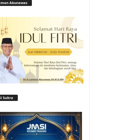
kman Abunawas
I Sultra