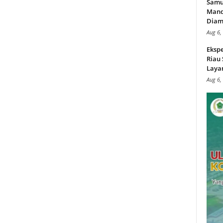
Samu
Mand
Diam
Aug 6,
Ekspe
Riau
Layan
Aug 6,