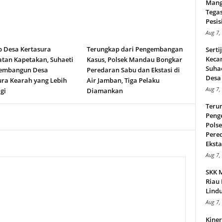
Mang
Tega
Pesisi
Aug 7,
b Desa Kertasura
Terungkap dari Pengembangan
Serti
Keca
tan Kapetakan, Suhaeti
Kasus, Polsek Mandau Bongkar
Suha
embangun Desa
Peredaran Sabu dan Ekstasi di
Desa 
ura Kearah yang Lebih
Air Jamban, Tiga Pelaku
Aug 7,
gi
Diamankan
Teru
Peng
Pols
Pere
Ekstas
Aug 7,
SKK 
Riau 
Lindu
Aug 7,
Kiner