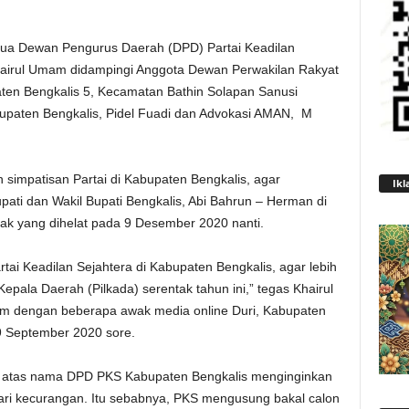
ua Dewan Pengurus Daerah (DPD) Partai Keadilan
hairul Umam didampingi Anggota Dewan Perwakilan Rakyat
en Bengkalis 5, Kecamatan Bathin Solapan Sanusi
bupaten Bengkalis, Pidel Fuadi dan Advokasi AMAN, M
simpatisan Partai di Kabupaten Bengkalis, agar
Ikl
ati dan Wakil Bupati Bengkalis, Abi Bahrun – Herman di
tak yang dihelat pada 9 Desember 2020 nanti.
tai Keadilan Sejahtera di Kabupaten Bengkalis, agar lebih
epala Daerah (Pilkada) serentak tahun ini,” tegas Khairul
him dengan beberapa awak media online Duri, Kabupaten
9 September 2020 sore.
atas nama DPD PKS Kabupaten Bengkalis menginginkan
dari kecurangan. Itu sebabnya, PKS mengusung bakal calon