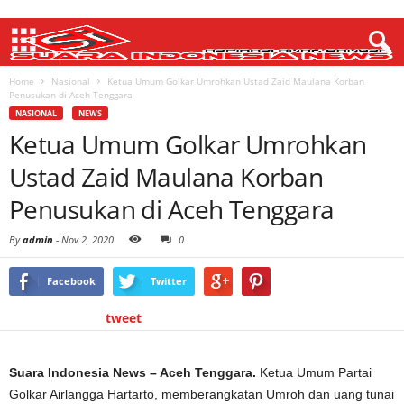
Home
Nasional
Ketua Umum Golkar Umrohkan Ustad Zaid Maulana Korban
Penusukan di Aceh Tenggara
NASIONAL
NEWS
Ketua Umum Golkar Umrohkan
Ustad Zaid Maulana Korban
Penusukan di Aceh Tenggara
By
admin
-
Nov 2, 2020
0
Facebook
Twitter
tweet
Suara Indonesia News – Aceh Tenggara.
Ketua Umum Partai
Golkar Airlangga Hartarto, memberangkatan Umroh dan uang tunai