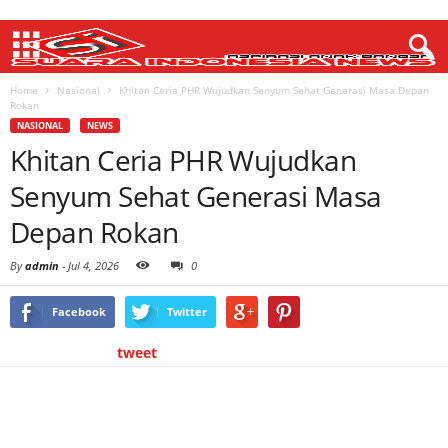
Home
Nasional
Khitan Ceria PHR Wujudkan Senyum Sehat Generasi Masa Depan
Rokan
NASIONAL
NEWS
Khitan Ceria PHR Wujudkan
Senyum Sehat Generasi Masa
Depan Rokan
By
admin
-
Jul 4, 2026
0
Facebook
Twitter
tweet