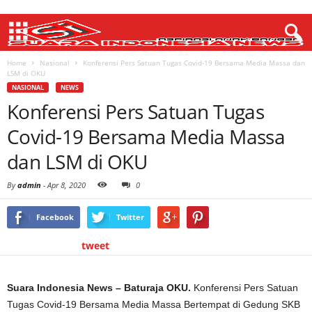
Home
Nasional
Konferensi Pers Satuan Tugas Covid-19 Bersama Media Massa dan
LSM di OKU
NASIONAL
NEWS
Konferensi Pers Satuan Tugas
Covid-19 Bersama Media Massa
dan LSM di OKU
By
admin
-
Apr 8, 2020
0
Facebook
Twitter
tweet
Suara Indonesia News – Baturaja OKU.
Konferensi Pers Satuan
Tugas Covid-19 Bersama Media Massa Bertempat di Gedung SKB