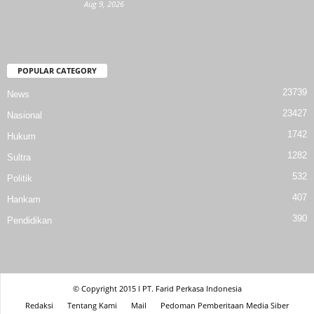
Aug 9, 2026
POPULAR CATEGORY
23739
News
23427
Nasional
1742
Hukum
1282
Sultra
532
Politik
407
Hankam
390
Pendidikan
© Copyright 2015 l PT. Farid Perkasa Indonesia
Redaksi
Tentang Kami
Mail
Pedoman Pemberitaan Media Siber