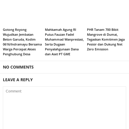
Gotong Royong
Mahkamah Agung RI
PHR Tanam 700 Bibit
Wujudkan Jembatan
Putus Fauzan Fadel
Mangrove di Dumai,
Beton Garuda, Kodim
Muhammad Wanprestasi,
Tegaskan Komitmen Jaga
0616/Indramayu Bersama
Serta Dugaan
Pesisir dan Dukung Net
Warga Percepat Akses
Penyalahgunaan Dana
Zero Emission
Penghubung Desa
dan Aset PT GME
NO COMMENTS
LEAVE A REPLY