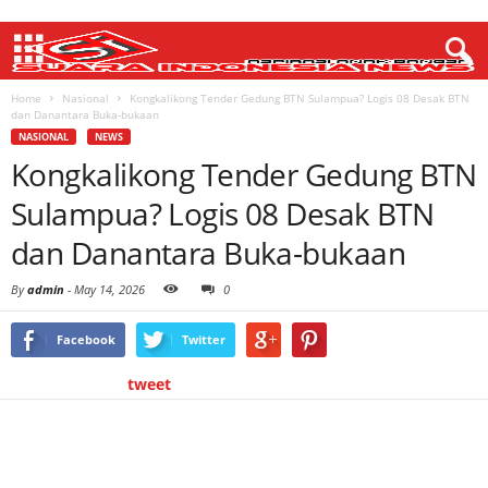
Home
Nasional
Kongkalikong Tender Gedung BTN Sulampua? Logis 08 Desak BTN
dan Danantara Buka-bukaan
NASIONAL
NEWS
Kongkalikong Tender Gedung BTN
Sulampua? Logis 08 Desak BTN
dan Danantara Buka-bukaan
By
admin
-
May 14, 2026
0
Facebook
Twitter
tweet