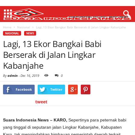
Home
Nasional
Lagi, 13 Ekor Bangkai Babi Berserak di Jalan Lingkar Kabanjahe
NASIONAL
NEWS
Lagi, 13 Ekor Bangkai Babi
Berserak di Jalan Lingkar
Kabanjahe
By
admin
-
Dec 16, 2019
0
Facebook
Twitter
tweet
Suara Indonesia News – KARO,
Sepertinya para peternak babi
yang tinggal di seputaran jalan Lingkar Kabanjahe, Kabupaten
Karo, tak mengindahkan himbauan pemerintah daerah terkait