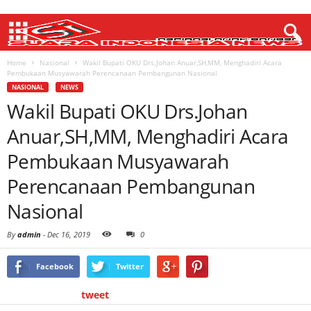
Home
Nasional
Wakil Bupati OKU Drs.Johan Anuar,SH,MM, Menghadiri Acara
Pembukaan Musyawarah Perencanaan Pembangunan Nasional
NASIONAL
NEWS
Wakil Bupati OKU Drs.Johan
Anuar,SH,MM, Menghadiri Acara
Pembukaan Musyawarah
Perencanaan Pembangunan
Nasional
By
admin
-
Dec 16, 2019
0
Facebook
Twitter
tweet