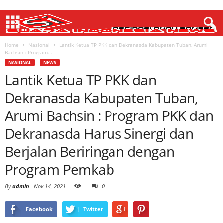
Home
Nasional
Lantik Ketua TP PKK dan Dekranasda Kabupaten Tuban, Arumi
Bachsin : Program...
NASIONAL
NEWS
Lantik Ketua TP PKK dan
Dekranasda Kabupaten Tuban,
Arumi Bachsin : Program PKK dan
Dekranasda Harus Sinergi dan
Berjalan Beriringan dengan
Program Pemkab
By
admin
-
Nov 14, 2021
0
Facebook
Twitter