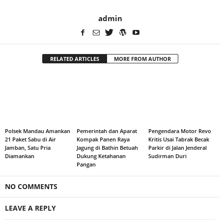
admin
RELATED ARTICLES
MORE FROM AUTHOR
Polsek Mandau Amankan
Pemerintah dan Aparat
Pengendara Motor Revo
21 Paket Sabu di Air
Kompak Panen Raya
Kritis Usai Tabrak Becak
Jamban, Satu Pria
Jagung di Bathin Betuah
Parkir di Jalan Jenderal
Diamankan
Dukung Ketahanan
Sudirman Duri
Pangan
NO COMMENTS
LEAVE A REPLY