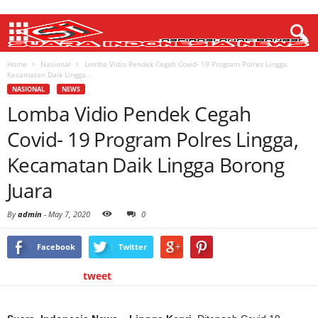
Home
Nasional
Lomba Vidio Pendek Cegah Covid- 19 Program Polres Lingga,
Kecamatan Daik Lingga...
NASIONAL
NEWS
Lomba Vidio Pendek Cegah
Covid- 19 Program Polres Lingga,
Kecamatan Daik Lingga Borong
Juara
By
admin
-
May 7, 2020
0
Facebook
Twitter
tweet