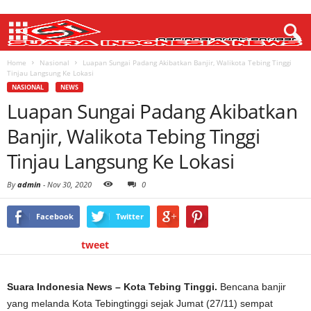
Home
Nasional
Luapan Sungai Padang Akibatkan Banjir, Walikota Tebing Tinggi
Tinjau Langsung Ke Lokasi
NASIONAL
NEWS
Luapan Sungai Padang Akibatkan
Banjir, Walikota Tebing Tinggi
Tinjau Langsung Ke Lokasi
By
admin
-
Nov 30, 2020
0
Facebook
Twitter
tweet
Suara Indonesia News – Kota Tebing Tinggi.
Bencana banjir
yang melanda Kota Tebingtinggi sejak Jumat (27/11) sempat