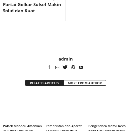
Partai Golkar Sulsel Makin
Solid dan Kuat
admin
RELATED ARTICLES
MORE FROM AUTHOR
Polsek Mandau Amankan
Pemerintah dan Aparat
Pengendara Motor Revo
21 Paket Sabu di Air
Kompak Panen Raya
Kritis Usai Tabrak Becak