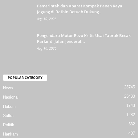
Pemerintah dan Aparat Kompak Panen Raya
Jagung di Bathin Betuah Dukung...
Aug 10, 2026
Pengendara Motor Revo Kritis Usai Tabrak Becak
Parkir di Jalan Jenderal...
Aug 10, 2026
POPULAR CATEGORY
23745
News
23433
Nasional
1743
Hukum
1282
Sultra
532
Politik
407
Hankam