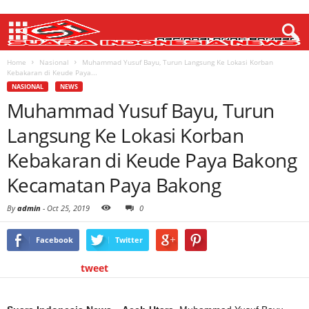
Home
Nasional
Muhammad Yusuf Bayu, Turun Langsung Ke Lokasi Korban
Kebakaran di Keude Paya...
NASIONAL
NEWS
Muhammad Yusuf Bayu, Turun
Langsung Ke Lokasi Korban
Kebakaran di Keude Paya Bakong
Kecamatan Paya Bakong
By
admin
-
Oct 25, 2019
0
Facebook
Twitter
tweet