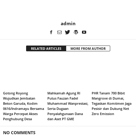
admin
RELATED ARTICLES
MORE FROM AUTHOR
Gotong Royong
Mahkamah Agung RI
PHR Tanam 700 Bibit
Wujudkan Jembatan
Putus Fauzan Fadel
Mangrove di Dumai,
Beton Garuda, Kodim
Muhammad Wanprestasi,
Tegaskan Komitmen Jaga
0616/Indramayu Bersama
Serta Dugaan
Pesisir dan Dukung Net
Warga Percepat Akses
Penyalahgunaan Dana
Zero Emission
Penghubung Desa
dan Aset PT GME
NO COMMENTS