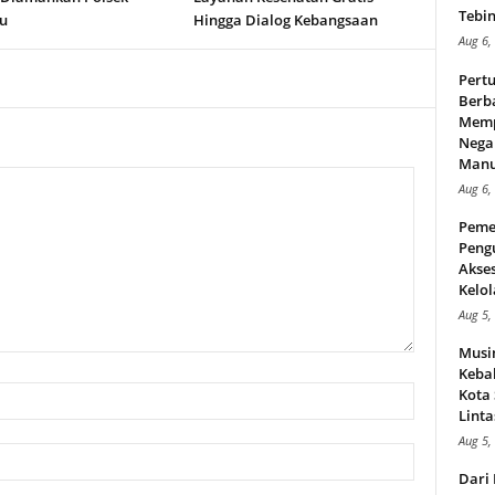
Tebin
u
Hingga Dialog Kebangsaan
Aug 6,
Pert
Berba
Memp
Nega
Manus
Aug 6,
Peme
Peng
Akse
Kelol
Aug 5,
Musi
Kebak
Kota
Linta
Aug 5,
Dari 