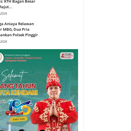
s: KTH Bagan Besar
Rajut...
 2026
ga Aniaya Relawan
r MBG, Dua Pria
ankan Polsek Pinggir
 2026