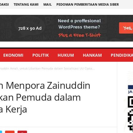
DAKSI
TENTANG KAMI
MAIL
PEDOMAN PEMBERITAAN MEDIA SIBER
EKONOMI
POLITIK
HUKUM
HANKAM
PENDIDIK
ddin Amali, untuk Libatkan Pemuda dalam Sosialisasi UU Cipta...
n Menpora Zainuddin
atkan Pemuda dalam
a Kerja