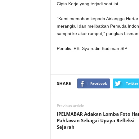
Cipta Kerja yang terjadi saat ini.
“Kami memohon kepada Airlangga Hartart
merangkul dan melibatkan Pemuda Indone
sampai ke akar rumput,” pungkas Lisman
Penulis: RB. Syafrudin Budiman SIP
SHARE
Facebook
Twitter
Previous article
IPELMABAR Adakan Lomba Foto Har
Pahlawan Sebagai Upaya Refleksi
Sejarah