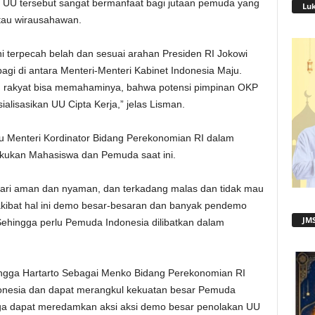
a UU tersebut sangat bermanfaat bagi jutaan pemuda yang
Lu
atau wirausahawan.
i terpecah belah dan sesuai arahan Presiden RI Jokowi
gi di antara Menteri-Menteri Kabinet Indonesia Maju.
 rakyat bisa memahaminya, bahwa potensi pimpinan OKP
ialisasikan UU Cipta Kerja,” jelas Lisman.
 Menteri Kordinator Bidang Perekonomian RI dalam
akukan Mahasiswa dan Pemuda saat ini.
cari aman dan nyaman, dan terkadang malas dan tidak mau
kibat hal ini demo besar-besaran dan banyak pendemo
JMS
Sehingga perlu Pemuda Indonesia dilibatkan dalam
langga Hartarto Sebagai Menko Bidang Perekonomian RI
nesia dan dapat merangkul kekuatan besar Pemuda
ngga dapat meredamkan aksi aksi demo besar penolakan UU