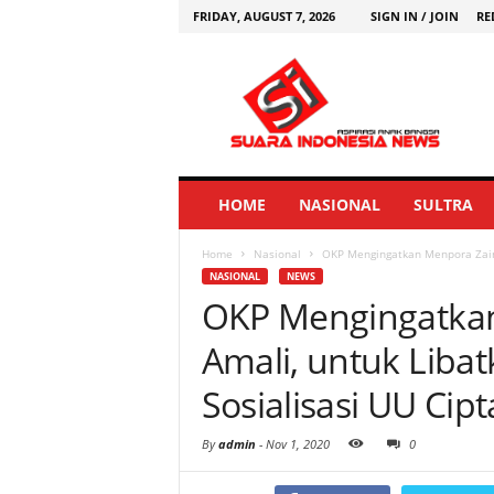
FRIDAY, AUGUST 7, 2026
SIGN IN / JOIN
RE
HOME
NASIONAL
SULTRA
Home
Nasional
OKP Mengingatkan Menpora Zainu
NASIONAL
NEWS
OKP Mengingatka
Amali, untuk Lib
Sosialisasi UU Cipt
By
admin
-
Nov 1, 2020
0