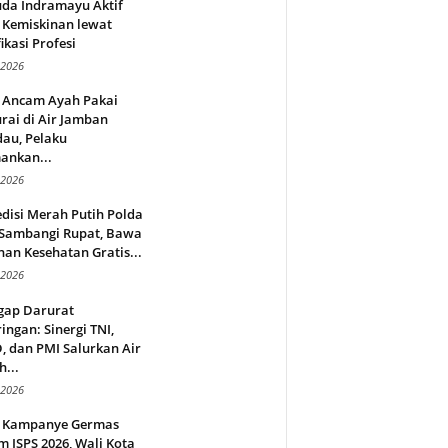
da Indramayu Aktif
 Kemiskinan lewat
fikasi Profesi
 2026
 Ancam Ayah Pakai
rai di Air Jamban
au, Pelaku
ankan...
 2026
disi Merah Putih Polda
 Sambangi Rupat, Bawa
an Kesehatan Gratis...
 2026
gap Darurat
ingan: Sinergi TNI,
 dan PMI Salurkan Air
h...
 2026
 Kampanye Germas
 ISPS 2026, Wali Kota