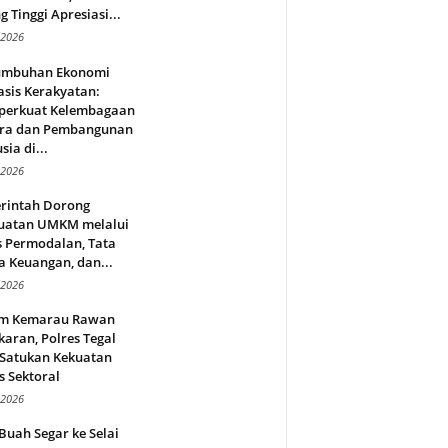
g Tinggi Apresiasi...
 2026
umbuhan Ekonomi
sis Kerakyatan:
erkuat Kelembagaan
ra dan Pembangunan
ia di...
 2026
rintah Dorong
uatan UMKM melalui
s Permodalan, Tata
a Keuangan, dan...
 2026
m Kemarau Rawan
aran, Polres Tegal
 Satukan Kekuatan
s Sektoral
 2026
Buah Segar ke Selai