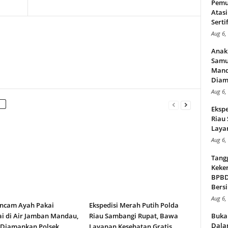
Pemu
Atasi
Serti
Aug 6,
Anak
Samu
Mand
Diam
Aug 6,
Ekspe
Riau
Layan
Aug 6,
Tang
Keker
BPBD,
Bersi
Aug 6,
ncam Ayah Pakai
Ekspedisi Merah Putih Polda
i di Air Jamban Mandau,
Riau Sambangi Rupat, Bawa
Buka
Dalam
 Diamankan Polsek
Layanan Kesehatan Gratis