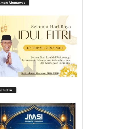
kman Abunawas
I Sultra