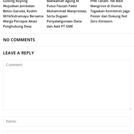
Gotong Royong
Mahkamah Agung RI
PHR Tanam 700 Bibit
Wujudkan Jembatan
Putus Fauzan Fadel
Mangrove di Dumai,
Beton Garuda, Kodim
Muhammad Wanprestasi,
Tegaskan Komitmen Jaga
0616/Indramayu Bersama
Serta Dugaan
Pesisir dan Dukung Net
Warga Percepat Akses
Penyalahgunaan Dana
Zero Emission
Penghubung Desa
dan Aset PT GME
NO COMMENTS
LEAVE A REPLY