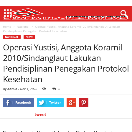
Home
Nasional
Operasi Yustisi, Anggota Koramil 2010/Sindanglaut Lakukan
Pendisiplinan Penegakan Protokol Kesehatan
NASIONAL
NEWS
Operasi Yustisi, Anggota Koramil
2010/Sindanglaut Lakukan
Pendisiplinan Penegakan Protokol
Kesehatan
By
admin
-
Nov 1, 2020
0
Facebook
Twitter
tweet