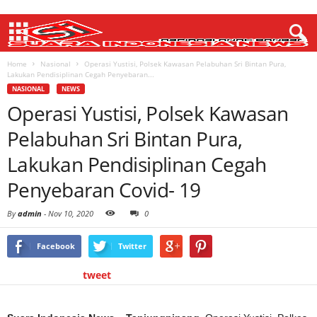
Home
Nasional
Operasi Yustisi, Polsek Kawasan Pelabuhan Sri Bintan Pura,
Lakukan Pendisiplinan Cegah Penyebaran...
NASIONAL
NEWS
Operasi Yustisi, Polsek Kawasan
Pelabuhan Sri Bintan Pura,
Lakukan Pendisiplinan Cegah
Penyebaran Covid- 19
By
admin
-
Nov 10, 2020
0
Facebook
Twitter
tweet