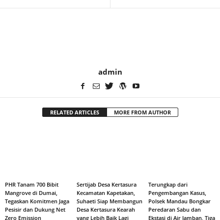
admin
RELATED ARTICLES
MORE FROM AUTHOR
PHR Tanam 700 Bibit
Sertijab Desa Kertasura
Terungkap dari
Mangrove di Dumai,
Kecamatan Kapetakan,
Pengembangan Kasus,
Tegaskan Komitmen Jaga
Suhaeti Siap Membangun
Polsek Mandau Bongkar
Pesisir dan Dukung Net
Desa Kertasura Kearah
Peredaran Sabu dan
Zero Emission
yang Lebih Baik Lagi
Ekstasi di Air Jamban, Tiga