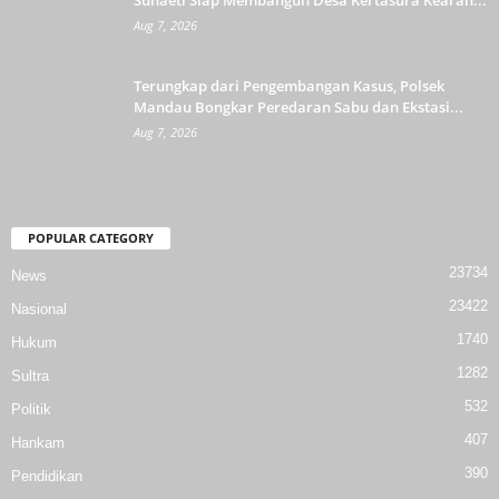
Suhaeti Siap Membangun Desa Kertasura Kearah...
Aug 7, 2026
Terungkap dari Pengembangan Kasus, Polsek
Mandau Bongkar Peredaran Sabu dan Ekstasi...
Aug 7, 2026
POPULAR CATEGORY
23734
News
23422
Nasional
1740
Hukum
1282
Sultra
532
Politik
407
Hankam
390
Pendidikan