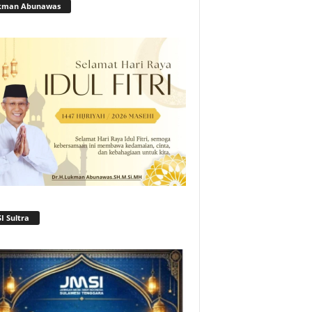
kman Abunawas
I Sultra