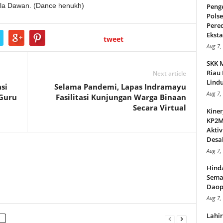
la Dawan. (Dance henukh)
Peng
Pols
Pere
Ekstas
tweet
Aug 7,
SKK 
Riau 
Next article
Lindu
si
Selama Pandemi, Lapas Indramayu
Aug 7,
 Guru
Fasilitasi Kunjungan Warga Binaan
Secara Virtual
Kiner
KP2MI
Aktiv
Desak
Aug 7,
Hind
Sema
Daop
Aug 7,
Lahi