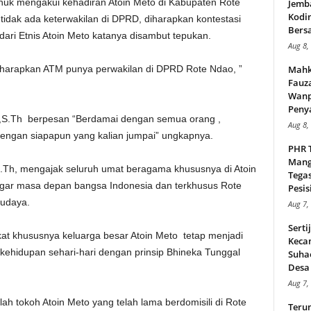
uk mengakui kehadiran Atoin Meto di Kabupaten Rote
Jemb
Kodi
dak ada keterwakilan di DPRD, diharapkan kontestasi
Bers
dari Etnis Atoin Meto katanya disambut tepukan.
Aug 8,
f diharapkan ATM punya perwakilan di DPRD Rote Ndao, ”
Mahk
Fauz
Wanp
Peny
S.Th berpesan “Berdamai dengan semua orang ,
Aug 8,
ngan siapapun yang kalian jumpai” ungkapnya.
PHR 
Mang
S.Th, mengajak seluruh umat beragama khususnya di Atoin
Tega
gar masa depan bangsa Indonesia dan terkhusus Rote
Pesisi
budaya.
Aug 7,
Serti
at khususnya keluarga besar Atoin Meto tetap menjadi
Keca
kehidupan sehari-hari dengan prinsip Bhineka Tunggal
Suha
Desa 
Aug 7,
ah tokoh Atoin Meto yang telah lama berdomisili di Rote
Teru