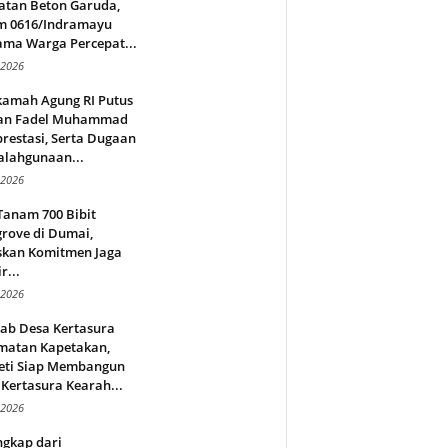
atan Beton Garuda,
m 0616/Indramayu
ama Warga Percepat...
 2026
amah Agung RI Putus
an Fadel Muhammad
restasi, Serta Dugaan
alahgunaan...
 2026
Tanam 700 Bibit
rove di Dumai,
skan Komitmen Jaga
r...
 2026
jab Desa Kertasura
matan Kapetakan,
eti Siap Membangun
Kertasura Kearah...
 2026
ngkap dari