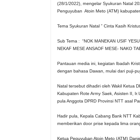
(28/1/2022), mengelar Syukuran Natal 20
Penguyuban Atoin Meto (ATM) kabupaten
Tema Syukuran Natal ” Cinta Kasih Krist
Sub Tema : “NOK MANEKAN USIF YESUS
NEKAF MESE ANSAOF MESE- NAKO TABU
Pantauan media ini, kegiatan Ibadah Krist
dengan bahasa Dawan, mulai dari puji-pu
Natal tersebut dihadiri oleh Wakil Ketua
Kabupaten Rote Army Saek, Asisten II, I
pula Anggota DPRD Provinsi NTT asal Par
Hadir pula, Kepala Cabang Bank NTT Ka
memberikan door prise kepada lima orang
Ketua Peguyuban Atoin Meto (ATM) Danie