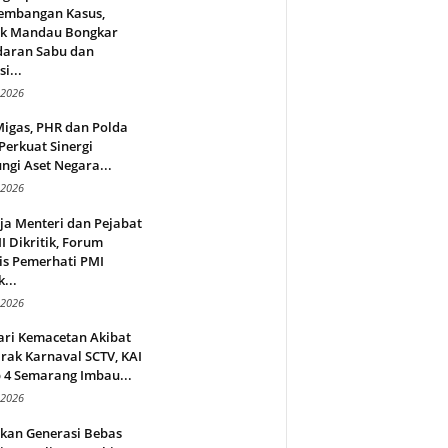
embangan Kasus,
ek Mandau Bongkar
daran Sabu dan
i...
 2026
Migas, PHR dan Polda
Perkuat Sinergi
ngi Aset Negara...
 2026
ja Menteri dan Pejabat
 Dikritik, Forum
is Pemerhati PMI
...
 2026
ari Kemacetan Akibat
rak Karnaval SCTV, KAI
 4 Semarang Imbau...
 2026
rkan Generasi Bebas