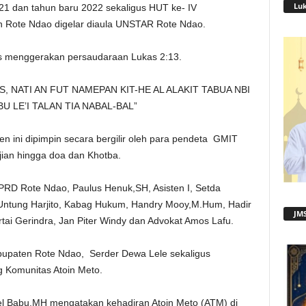
Lu
21 dan tahun baru 2022 sekaligus HUT ke- IV
 Rote Ndao digelar diaula UNSTAR Rote Ndao.
us menggerakan persaudaraan Lukas 2:13.
, NATI AN FUT NAMEPAN KIT-HE AL ALAKIT TABUA NBI
 LE’I TALAN TIA NABAL-BAL”
en ini dipimpin secara bergilir oleh para pendeta GMIT
jian hingga doa dan Khotba.
 DPRD Rote Ndao, Paulus Henuk,SH, Asisten I, Setda
r.Untung Harjito, Kabag Hukum, Handry Mooy,M.Hum, Hadir
JMS
tai Gerindra, Jan Piter Windy dan Advokat Amos Lafu.
bupaten Rote Ndao, Serder Dewa Lele sekaligus
 Komunitas Atoin Meto.
l Babu,MH mengatakan kehadiran Atoin Meto (ATM) di