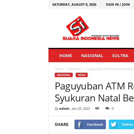
SATURDAY, AUGUST 8, 2026
SIGN IN / JOIN
HOME
NASIONAL
SULTRA
Home
Nasional
Paguyuban ATM Rote Ndao Raya
NASIONAL
NEWS
Paguyuban ATM R
Syukuran Natal B
By
admin
-
Jan 29, 2022
0
SHARE
Facebook
Twitter