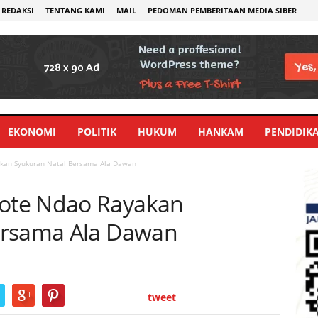
REDAKSI
TENTANG KAMI
MAIL
PEDOMAN PEMBERITAAN MEDIA SIBER
EKONOMI
POLITIK
HUKUM
HANKAM
PENDIDIK
kan Syukuran Natal Bersama Ala Dawan
ote Ndao Rayakan
ersama Ala Dawan
tweet