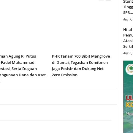
Stunt
Tingg
SP3..
Aug 7,
Hila
Pemu
Atasi
Serti
Aug 6,
ah Agung RI Putus
PHR Tanam 700 Bibit Mangrove
n Fadel Muhammad
di Dumai, Tegaskan Komitmen
stasi, Serta Dugaan
Jaga Pesisir dan Dukung Net
ahgunaan Dana dan Aset
Zero Emission
E