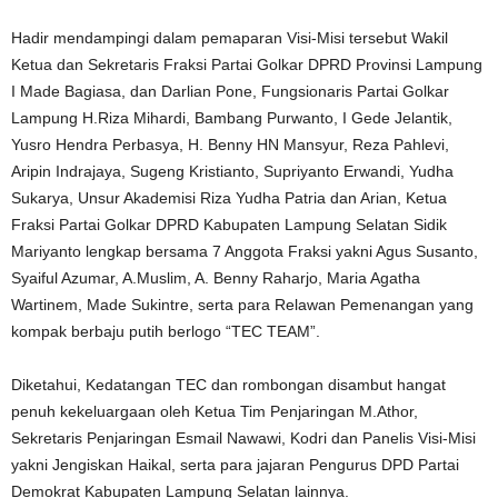
Hadir mendampingi dalam pemaparan Visi-Misi tersebut Wakil
Ketua dan Sekretaris Fraksi Partai Golkar DPRD Provinsi Lampung
I Made Bagiasa, dan Darlian Pone, Fungsionaris Partai Golkar
Lampung H.Riza Mihardi, Bambang Purwanto, I Gede Jelantik,
Yusro Hendra Perbasya, H. Benny HN Mansyur, Reza Pahlevi,
Aripin Indrajaya, Sugeng Kristianto, Supriyanto Erwandi, Yudha
Sukarya, Unsur Akademisi Riza Yudha Patria dan Arian, Ketua
Fraksi Partai Golkar DPRD Kabupaten Lampung Selatan Sidik
Mariyanto lengkap bersama 7 Anggota Fraksi yakni Agus Susanto,
Syaiful Azumar, A.Muslim, A. Benny Raharjo, Maria Agatha
Wartinem, Made Sukintre, serta para Relawan Pemenangan yang
kompak berbaju putih berlogo “TEC TEAM”.
Diketahui, Kedatangan TEC dan rombongan disambut hangat
penuh kekeluargaan oleh Ketua Tim Penjaringan M.Athor,
Sekretaris Penjaringan Esmail Nawawi, Kodri dan Panelis Visi-Misi
yakni Jengiskan Haikal, serta para jajaran Pengurus DPD Partai
Demokrat Kabupaten Lampung Selatan lainnya.