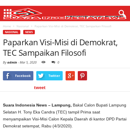
Home
Nasional
Paparkan Visi-Misi di Demokrat, TEC Sampaikan Filosofi
NASIONAL
NEWS
Paparkan Visi-Misi di Demokrat,
TEC Sampaikan Filosofi
By
admin
-
Mar 5, 2020
0
Facebook
Twitter
tweet
Suara Indonesia News – Lampung,
Bakal Calon Bupati Lampung
Selatan H. Tony Eka Candra (TEC) tampil Prima saat
menyampaikan Visi-Misi Calon Kepala Daerah di kantor DPD Partai
Demokrat setempat, Rabu (4/3/2020).