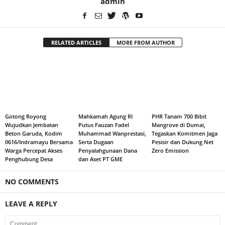
admin
RELATED ARTICLES
MORE FROM AUTHOR
Gotong Royong
Mahkamah Agung RI
PHR Tanam 700 Bibit
Wujudkan Jembatan
Putus Fauzan Fadel
Mangrove di Dumai,
Beton Garuda, Kodim
Muhammad Wanprestasi,
Tegaskan Komitmen Jaga
0616/Indramayu Bersama
Serta Dugaan
Pesisir dan Dukung Net
Warga Percepat Akses
Penyalahgunaan Dana
Zero Emission
Penghubung Desa
dan Aset PT GME
NO COMMENTS
LEAVE A REPLY