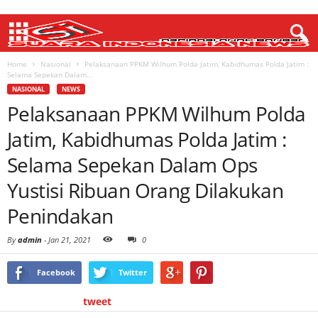
Home
Nasional
Pelaksanaan PPKM Wilhum Polda Jatim, Kabidhumas Polda Jatim :
Selama Sepekan Dalam...
NASIONAL
NEWS
Pelaksanaan PPKM Wilhum Polda
Jatim, Kabidhumas Polda Jatim :
Selama Sepekan Dalam Ops
Yustisi Ribuan Orang Dilakukan
Penindakan
By
admin
-
Jan 21, 2021
0
Facebook
Twitter
tweet