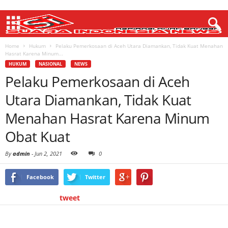
Home
Hukum
Pelaku Pemerkosaan di Aceh Utara Diamankan, Tidak Kuat Menahan
Hasrat Karena Minum...
HUKUM
NASIONAL
NEWS
Pelaku Pemerkosaan di Aceh
Utara Diamankan, Tidak Kuat
Menahan Hasrat Karena Minum
Obat Kuat
By
admin
-
Jun 2, 2021
0
Facebook
Twitter
tweet