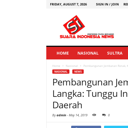
FRIDAY, AUGUST 7, 2026
SIGN IN / JOIN
RE
HOME
NASIONAL
SULTRA
Home
Nasional
Pembangunan Jembatan Retak, Ka
NASIONAL
NEWS
Pembangunan Jemb
Langka: Tunggu Ins
Daerah
By
admin
-
May 14, 2019
0