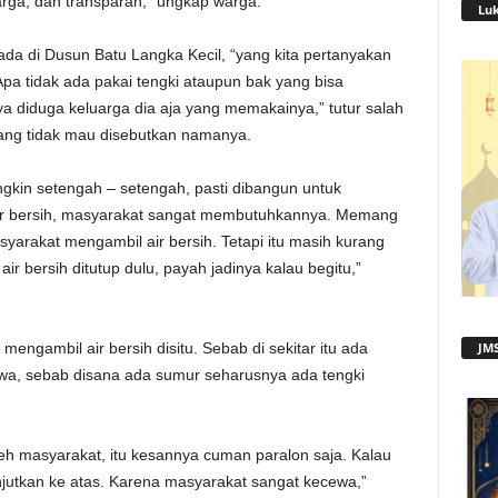
arga, dan transparan,” ungkap warga.
Lu
da di Dusun Batu Langka Kecil, “yang kita pertanyakan
Apa tidak ada pakai tengki ataupun bak yang bisa
ya diduga keluarga dia aja yang memakainya,” tutur salah
ang tidak mau disebutkan namanya.
ngkin setengah – setengah, pasti dibangun untuk
air bersih, masyarakat sangat membutuhkannya. Memang
syarakat mengambil air bersih. Tetapi itu masih kurang
r bersih ditutup dulu, payah jadinya kalau begitu,”
engambil air bersih disitu. Sebab di sekitar itu ada
JMS
wa, sebab disana ada sumur seharusnya ada tengki
eh masyarakat, itu kesannya cuman paralon saja. Kalau
anjutkan ke atas. Karena masyarakat sangat kecewa,”