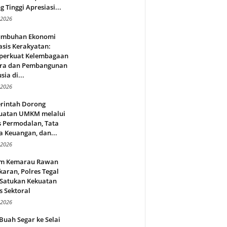
g Tinggi Apresiasi...
 2026
umbuhan Ekonomi
sis Kerakyatan:
erkuat Kelembagaan
ra dan Pembangunan
ia di...
 2026
rintah Dorong
uatan UMKM melalui
s Permodalan, Tata
a Keuangan, dan...
 2026
m Kemarau Rawan
aran, Polres Tegal
 Satukan Kekuatan
s Sektoral
 2026
Buah Segar ke Selai