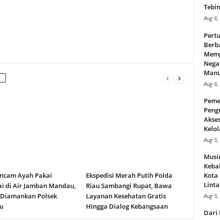
Tebin
Aug 6,
Pert
Berba
Memp
Nega
Manus
Aug 6,
Peme
Peng
Akse
Kelol
Aug 5,
Musi
Kebak
ncam Ayah Pakai
Ekspedisi Merah Putih Polda
Kota
Linta
i di Air Jamban Mandau,
Riau Sambangi Rupat, Bawa
 Diamankan Polsek
Layanan Kesehatan Gratis
Aug 5,
u
Hingga Dialog Kebangsaan
Dari 