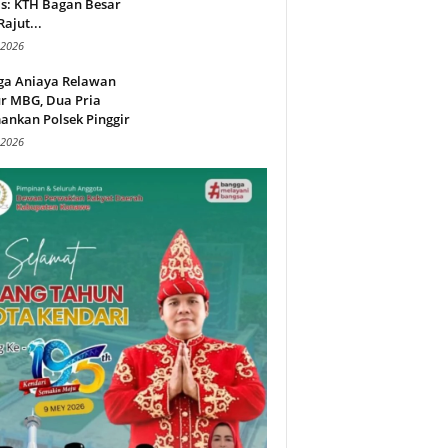
s: KTH Bagan Besar
Rajut...
 2026
ga Aniaya Relawan
r MBG, Dua Pria
ankan Polsek Pinggir
 2026