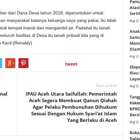
Pemu
Atasi
mber dari Dana Desa tahun 2018, diperuntukan untuk
Serti
n masyarakat katanya keluarga saya yang pakai, itu tidak
Aug 6,
ntuk tempat mandi dan mengambil air. Padahal itu tanah
Anak
luruh fasilitas di Desa itu tanah pribadi kita yang di
Samu
 Kacil.(Renaldy)
Mand
Diam
Aug 6,
tweet
Ekspe
Riau
Layan
Next article
Aug 6,
enal
IPAU Aceh Utara Saifullah: Pemerintah
Tang
Aceh Segera Membuat Qanun Qishah
Keker
Agar Pelaku Pembunuhan Dihukum
BPBD,
Sesuai Dengan Hukum Syari’at Islam
Bersi
Yang Berlaku di Aceh
Aug 6,
Buka
Dalam