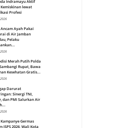
da Indramayu Aktif
 Kemiskinan lewat
fikasi Profesi
 2026
 Ancam Ayah Pakai
rai di Air Jamban
au, Pelaku
ankan...
 2026
disi Merah Putih Polda
 Sambangi Rupat, Bawa
an Kesehatan Gratis...
 2026
gap Darurat
ingan: Sinergi TNI,
 dan PMI Salurkan Air
h...
 2026
 Kampanye Germas
 ISPS 2026, Wali Kota