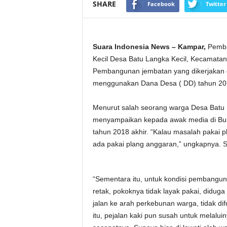
SHARE
Facebook
Twitter
Suara Indonesia News – Kampar,
Pemba
Kecil Desa Batu Langka Kecil, Kecamata
Pembangunan jembatan yang dikerjakan o
menggunakan Dana Desa ( DD) tahun 2018
Menurut salah seorang warga Desa Batu 
menyampaikan kepada awak media di Buki
tahun 2018 akhir. “Kalau masalah pakai p
ada pakai plang anggaran,” ungkapnya. Se
“Sementara itu, untuk kondisi pembanguna
retak, pokoknya tidak layak pakai, didu
jalan ke arah perkebunan warga, tidak d
itu, pejalan kaki pun susah untuk melalui