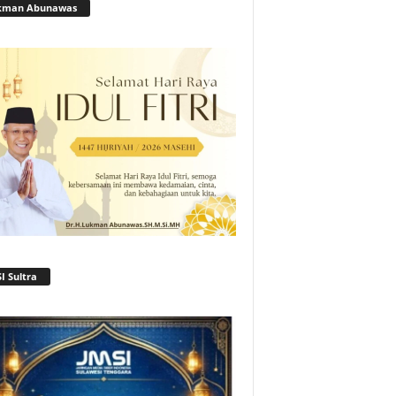
kman Abunawas
I Sultra