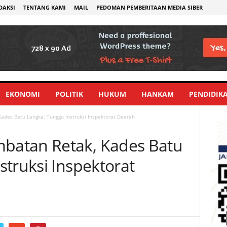
DAKSI
TENTANG KAMI
MAIL
PEDOMAN PEMBERITAAN MEDIA SIBER
EKONOMI
POLITIK
HUKUM
HANKAM
PENDIDIK
des Batu Langka: Tunggu Instruksi Inspektorat Daerah
atan Retak, Kades Batu
truksi Inspektorat