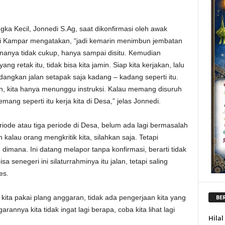
gka Kecil, Jonnedi S.Ag, saat dikonfirmasi oleh awak
ati Kampar mengatakan, “jadi kemarin menimbun jembatan
nanya tidak cukup, hanya sampai disitu. Kemudian
retak itu, tidak bisa kita jamin. Siap kita kerjakan, lalu
dangkan jalan setapak saja kadang – kadang seperti itu.
un, kita hanya menunggu instruksi. Kalau memang disuruh
mang seperti itu kerja kita di Desa,” jelas Jonnedi.
riode atau tiga periode di Desa, belum ada lagi bermasalah
ah kalau orang mengkritik kita, silahkan saja. Tetapi
dimana. Ini datang melapor tanpa konfirmasi, berarti tidak
senegeri ini silaturrahminya itu jalan, tetapi saling
es.
kita pakai plang anggaran, tidak ada pengerjaan kita yang
BER
annya kita tidak ingat lagi berapa, coba kita lihat lagi
Hila