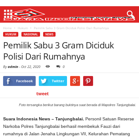
Home
Hukum
Pemilik Sabu 3 Gram Diciduk Polisi Dari Rumahnya
HUKUM
NASIONAL
NEWS
Pemilik Sabu 3 Gram Diciduk
Polisi Dari Rumahnya
By
admin
-
Oct 22, 2020
0
Facebook
Twitter
tweet
Foto tersangka berikut barang buktinya saat berada di Mapolres Tanjungbalai.
Suara Indonesia News – Tanjungbalai.
Personil Satuan Reserse
Narkoba Polres Tanjungbalai berhasil membekuk Fauzi dari
rumahnya di Jalan Jenaha Lingkungan VII, Kelurahan Pematang