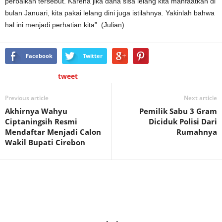
perbaikan tersebut. Karena jika dana sisa lelang kita manfaatkan di
bulan Januari, kita pakai lelang dini juga istilahnya. Yakinlah bahwa
hal ini menjadi perhatian kita”. (Julian)
Facebook
Twitter
tweet
Previous article
Next article
Akhirnya Wahyu
Pemilik Sabu 3 Gram
Ciptaningsih Resmi
Diciduk Polisi Dari
Mendaftar Menjadi Calon
Rumahnya
Wakil Bupati Cirebon