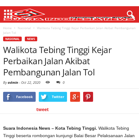
Home
Nasional
Walikota Tebing Tinggi Kejar Perbaikan Jalan Akibat Pembangunan
Jalan Tol
NASIONAL
NEWS
Walikota Tebing Tinggi Kejar
Perbaikan Jalan Akibat
Pembangunan Jalan Tol
By
admin
-
Oct 22, 2020
0
Facebook
Twitter
tweet
Suara Indonesia News – Kota Tebing Tinggi.
Walikota Tebing
Tinggi beserta rombongan kunjungi Balai Besar Pelaksanaan Jalan