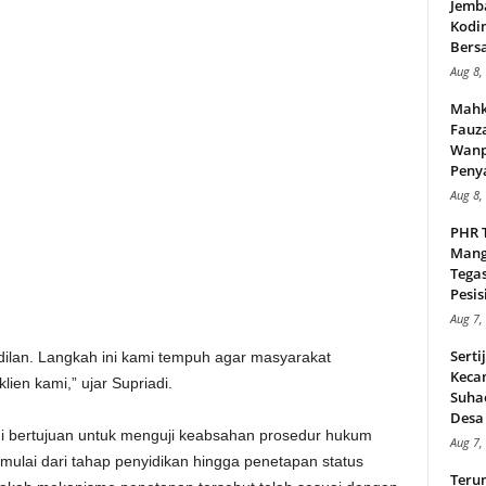
Jemb
Kodi
Bers
Aug 8,
Mahk
Fauz
Wanp
Peny
Aug 8,
PHR 
Mang
Tega
Pesisi
Aug 7,
Serti
dilan. Langkah ini kami tempuh agar masyarakat
Keca
ien kami,” ujar Supriadi.
Suha
Desa 
ini bertujuan untuk menguji keabsahan prosedur hukum
Aug 7,
, mulai dari tahap penyidikan hingga penetapan status
Teru