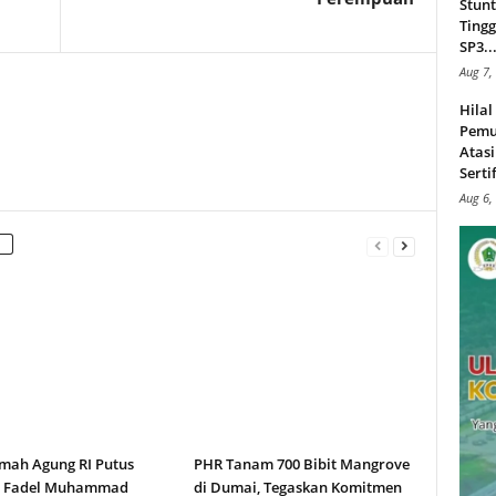
Stunt
Tingg
SP3..
Aug 7,
Hila
Pemu
Atasi
Serti
Aug 6,
ah Agung RI Putus
PHR Tanam 700 Bibit Mangrove
n Fadel Muhammad
di Dumai, Tegaskan Komitmen