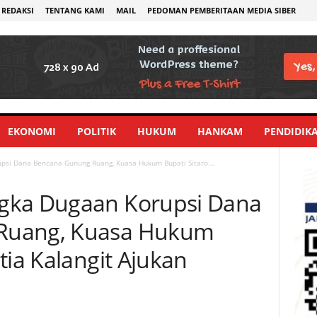
REDAKSI
TENTANG KAMI
MAIL
PEDOMAN PEMBERITAAN MEDIA SIBER
EKONOMI
POLITIK
HUKUM
HANKAM
PENDIDIK
psi Dana Bencana Gunung Ruang, Kuasa Hukum Bupati Sitaro...
gka Dugaan Korupsi Dana
Ruang, Kuasa Hukum
tia Kalangit Ajukan