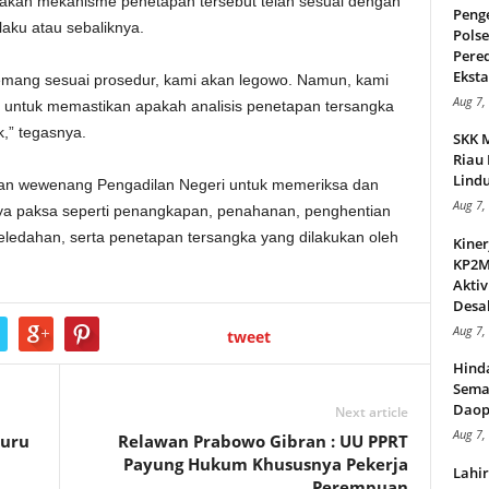
pakah mekanisme penetapan tersebut telah sesuai dengan
Peng
aku atau sebaliknya.
Pols
Pere
Ekstas
 memang sesuai prosedur, kami akan legowo. Namun, kami
Aug 7,
 untuk memastikan apakah analisis penetapan tersangka
k,” tegasnya.
SKK 
Riau 
Lindu
kan wewenang Pengadilan Negeri untuk memeriksa dan
Aug 7,
ya paksa seperti penangkapan, penahanan, penghentian
eledahan, serta penetapan tersangka yang dilakukan oleh
Kiner
KP2MI
Aktiv
Desak
Aug 7,
tweet
Hind
Sema
Daop
Next article
Aug 7,
Guru
Relawan Prabowo Gibran : UU PPRT
i
Payung Hukum Khususnya Pekerja
Lahi
Perempuan