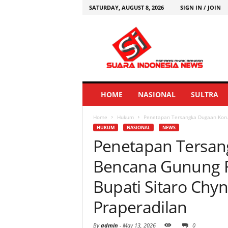
SATURDAY, AUGUST 8, 2026
SIGN IN / JOIN
HOME
NASIONAL
SULTRA
Home
Hukum
Penetapan Tersangka Dugaan Koru
HUKUM
NASIONAL
NEWS
Penetapan Tersan
Bencana Gunung 
Bupati Sitaro Chyn
Praperadilan
By
admin
-
May 13, 2026
0