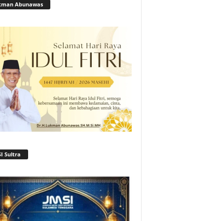
kman Abunawas
I Sultra