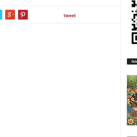
tweet
Ikl