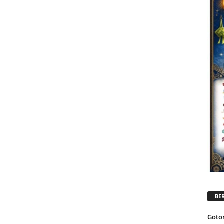
BER
Goto