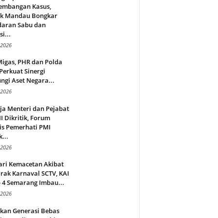
embangan Kasus,
ek Mandau Bongkar
daran Sabu dan
i...
 2026
Migas, PHR dan Polda
Perkuat Sinergi
ngi Aset Negara...
 2026
ja Menteri dan Pejabat
 Dikritik, Forum
is Pemerhati PMI
...
 2026
ari Kemacetan Akibat
rak Karnaval SCTV, KAI
 4 Semarang Imbau...
 2026
rkan Generasi Bebas