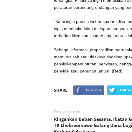
tersangka. Pihaknya ingin memastikan a
peraturan perundang-undangan yang berl
“Kami ingin proses ini transparan. Jika
ingin membuka fakta di depan pengadilan
terhadap klien kami sudah tepat atau tida
Sebagai informasi, praperadilan merupa
memutus sah atau tidaknya tindakan upa
penyidikan/penuntutan, penyitaan, pengg
penyidik atau penuntut umum.
(Red)
SHARE
Facebook
Twitter
Previous article
Ringankan Beban Sesama, Ikatan 
TK Lhokseumawe Galang Dana bag
Korban Kebakaran