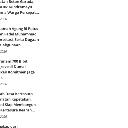
atan Beton Garuda,
m 0616/Indramayu
ama Warga Percepat...
 2026
amah Agung RI Putus
an Fadel Muhammad
restasi, Serta Dugaan
alahgunaan...
 2026
Tanam 700 Bibit
rove di Dumai,
skan Komitmen Jaga
r...
 2026
jab Desa Kertasura
matan Kapetakan,
eti Siap Membangun
Kertasura Kearah...
 2026
ngkap dari