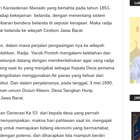
Lu
ri Karisedenan Manado yang bertahta pada tahun 1851-
adap kekejaman belanda, dengan menentang sistem
baran bendera belanda di seputar kerajaan. Maka radja
k belanda ke wilayah Cirebon Jawa Barat.
n, dalam masa perjalan pengasingan nya ke wilayah
lelahkan, Radja Yacob Pontoh mengalami kelelahan dan
 petunjuk datang dengan memberitahukan agar sang radja
yang saat itu yang menjabat sebagai Kepala Desa pertama
ngobatan menggunakan Air panas yang keluar dari
ebut. Dan dalam perjalananya, pada tanggal, 3 mei 1890,
man umum Dusun Kliwon, Desa Sangkan Hurip,
Jawa Barat.
JMS
n Generasi Ke 53 dari kepala desa yang pernah
 menyampaikan, makna hari pahlawan saat ini, mengajak
g untuk memajukan bidang ekonomi yang bermartabat,
 dengan potensi, dan diharapkan kita mampuh berdiri