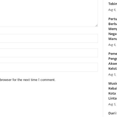
Tebin
Aug 6,
Pert
Berba
Memp
Nega
Manus
Aug 6,
Peme
Peng
Akse
Kelol
Aug 5,
browser for the next time I comment.
Musi
Kebak
Kota
Linta
Aug 5,
Dari 