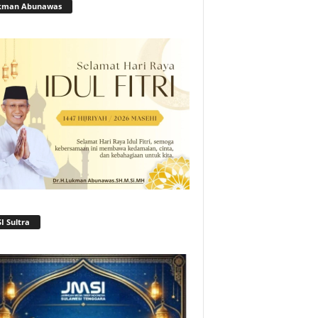
kman Abunawas
I Sultra