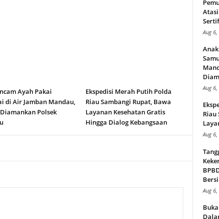
Pemu
Atasi
Serti
Aug 6,
Anak
Samu
Mand
Diam
Aug 6,
ncam Ayah Pakai
Ekspedisi Merah Putih Polda
i di Air Jamban Mandau,
Riau Sambangi Rupat, Bawa
Ekspe
 Diamankan Polsek
Layanan Kesehatan Gratis
Riau
u
Hingga Dialog Kebangsaan
Layan
Aug 6,
Tang
Keker
BPBD,
Bersi
Aug 6,
Buka
Dalam