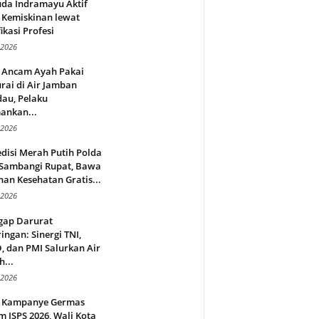
da Indramayu Aktif
 Kemiskinan lewat
fikasi Profesi
 2026
 Ancam Ayah Pakai
rai di Air Jamban
au, Pelaku
ankan...
 2026
disi Merah Putih Polda
 Sambangi Rupat, Bawa
an Kesehatan Gratis...
 2026
gap Darurat
ingan: Sinergi TNI,
 dan PMI Salurkan Air
h...
 2026
 Kampanye Germas
 ISPS 2026, Wali Kota