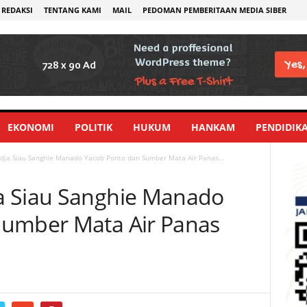
REDAKSI
TENTANG KAMI
MAIL
PEDOMAN PEMBERITAAN MEDIA SIBER
EKONOMI
POLITIK
HUKUM
HANKAM
PENDIDIK
dja Siau Sanghie Manado Yacob Ponto dan Sumber Mata Air Panas...
a Siau Sanghie Manado
Sumber Mata Air Panas