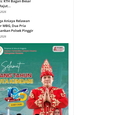
s: KTH Bagan Besar
Rajut...
 2026
ga Aniaya Relawan
r MBG, Dua Pria
ankan Polsek Pinggir
 2026