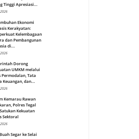
g Tinggi Apresiasi...
 2026
umbuhan Ekonomi
sis Kerakyatan:
erkuat Kelembagaan
ra dan Pembangunan
ia di...
 2026
rintah Dorong
uatan UMKM melalui
s Permodalan, Tata
a Keuangan, dan...
 2026
m Kemarau Rawan
aran, Polres Tegal
 Satukan Kekuatan
s Sektoral
 2026
Buah Segar ke Selai