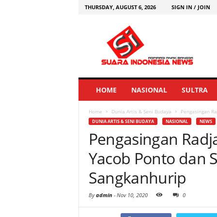
THURSDAY, AUGUST 6, 2026
SIGN IN / JOIN
HOME
NASIONAL
SULTRA
Home
Dunia Artis & Seni Budaya
Pengasingan Ra
DUNIA ARTIS & SENI BUDAYA
NASIONAL
NEWS
Pengasingan Radj
Yacob Ponto dan 
Sangkanhurip
By
admin
-
Nov 10, 2020
0