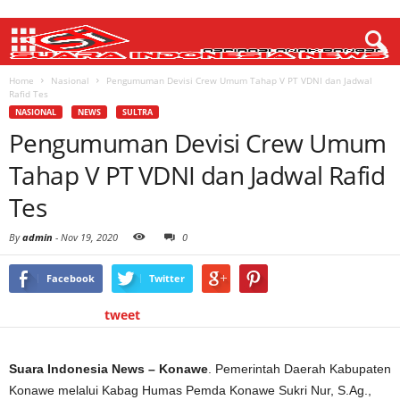
Home
Nasional
Pengumuman Devisi Crew Umum Tahap V PT VDNI dan Jadwal
Rafid Tes
NASIONAL
NEWS
SULTRA
Pengumuman Devisi Crew Umum
Tahap V PT VDNI dan Jadwal Rafid
Tes
By
admin
-
Nov 19, 2020
0
Facebook
Twitter
tweet
Suara Indonesia News – Konawe
. Pemerintah Daerah Kabupaten
Konawe melalui Kabag Humas Pemda Konawe Sukri Nur, S.Ag.,