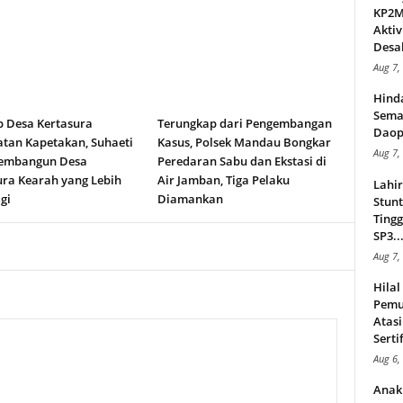
KP2MI
Aktiv
Desak
Aug 7,
Hind
Sema
b Desa Kertasura
Terungkap dari Pengembangan
Daop
tan Kapetakan, Suhaeti
Kasus, Polsek Mandau Bongkar
Aug 7,
embangun Desa
Peredaran Sabu dan Ekstasi di
ura Kearah yang Lebih
Air Jamban, Tiga Pelaku
Lahi
gi
Diamankan
Stunt
Tingg
SP3..
Aug 7,
Hila
Pemu
Atasi
Serti
Aug 6,
Anak