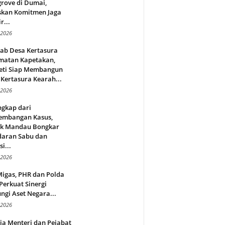
rove di Dumai,
skan Komitmen Jaga
r...
 2026
jab Desa Kertasura
matan Kapetakan,
eti Siap Membangun
Kertasura Kearah...
 2026
ngkap dari
embangan Kasus,
ek Mandau Bongkar
daran Sabu dan
i...
 2026
Migas, PHR dan Polda
Perkuat Sinergi
ngi Aset Negara...
 2026
ja Menteri dan Pejabat