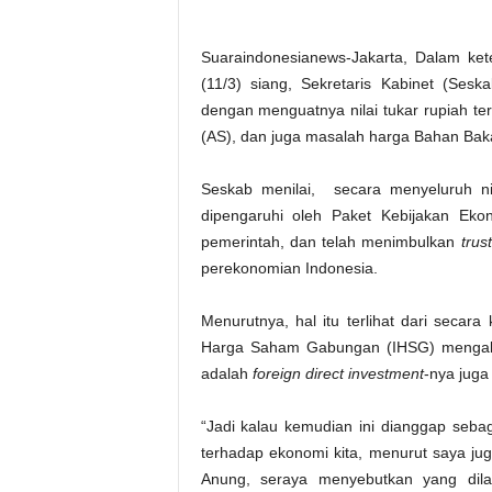
Suaraindonesianews-Jakarta, Dalam ke
(11/3) siang, Sekretaris Kabinet (Ses
dengan menguatnya nilai tukar rupiah te
(AS), dan juga masalah harga Bahan Bak
Seskab menilai, secara menyeluruh ni
dipengaruhi oleh Paket Kebijakan Ekono
pemerintah, dan telah menimbulkan
trust
perekonomian Indonesia.
Menurutnya, hal itu terlihat dari seca
Harga Saham Gabungan (IHSG) mengala
adalah
foreign direct investment
-nya juga
“Jadi kalau kemudian ini dianggap seba
terhadap ekonomi kita, menurut saya ju
Anung, seraya menyebutkan yang dila