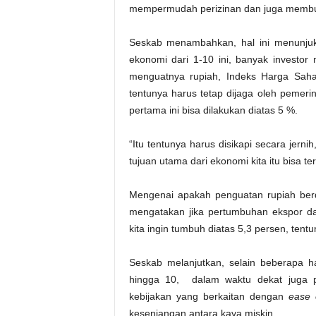
mempermudah perizinan dan juga membuat
Seskab menambahkan, hal ini menunjuk
ekonomi dari 1-10 ini, banyak investor
menguatnya rupiah, Indeks Harga Sah
tentunya harus tetap dijaga oleh pemeri
pertama ini bisa dilakukan diatas 5 %.
“Itu tentunya harus disikapi secara jerni
tujuan utama dari ekonomi kita itu bisa te
Mengenai apakah penguatan rupiah be
mengatakan jika pertumbuhan ekspor dan
kita ingin tumbuh diatas 5,3 persen, tent
Seskab melanjutkan, selain beberapa h
hingga 10, dalam waktu dekat juga p
kebijakan yang berkaitan dengan
ease 
kesenjangan antara kaya miskin.