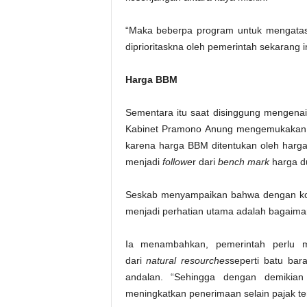
“Maka beberpa program untuk mengatasi
diprioritaskna oleh pemerintah sekarang i
Harga BBM
Sementara itu saat disinggung mengena
Kabinet Pramono Anung mengemukakan, 
karena harga BBM ditentukan oleh harga 
menjadi
followe
r dari
bench mark
harga du
Seskab menyampaikan bahwa dengan kondi
menjadi perhatian utama adalah bagaiman
Ia menambahkan, pemerintah perlu me
dari
natural resourches
seperti batu bar
andalan. “Sehingga dengan demikian
meningkatkan penerimaan selain pajak t