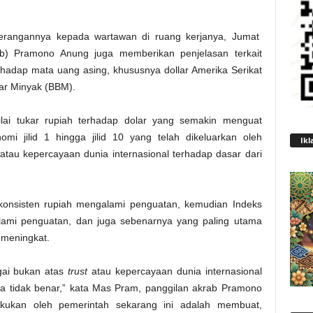
terangannya kepada wartawan di ruang kerjanya, Jumat
kab) Pramono Anung juga memberikan penjelasan terkait
rhadap mata uang asing, khususnya dollar Amerika Serikat
ar Minyak (BBM).
lai tukar rupiah terhadap dolar yang semakin menguat
mi jilid 1 hingga jilid 10 yang telah dikeluarkan oleh
Ikl
atau kepercayaan dunia internasional terhadap dasar dari
ra konsisten rupiah mengalami penguatan, kemudian Indeks
mi penguatan, dan juga sebenarnya yang paling utama
 meningkat.
gai bukan atas
trust
atau kepercayaan dunia internasional
ga tidak benar,” kata Mas Pram, panggilan akrab Pramono
kukan oleh pemerintah sekarang ini adalah membuat,