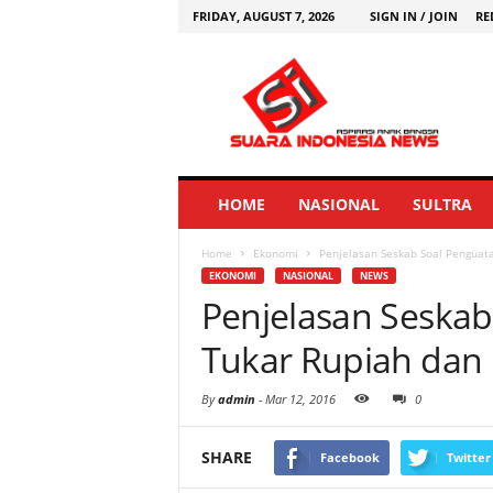
FRIDAY, AUGUST 7, 2026
SIGN IN / JOIN
RE
HOME
NASIONAL
SULTRA
Home
Ekonomi
Penjelasan Seskab Soal Penguat
EKONOMI
NASIONAL
NEWS
Penjelasan Seskab
Tukar Rupiah dan
By
admin
-
Mar 12, 2016
0
SHARE
Facebook
Twitter