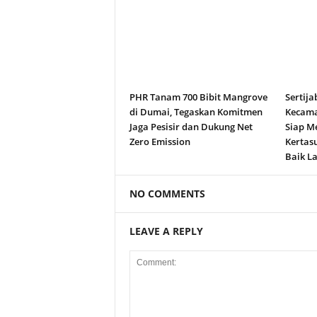
PHR Tanam 700 Bibit Mangrove
Sertija
di Dumai, Tegaskan Komitmen
Kecama
Jaga Pesisir dan Dukung Net
Siap M
Zero Emission
Kertas
Baik La
NO COMMENTS
LEAVE A REPLY