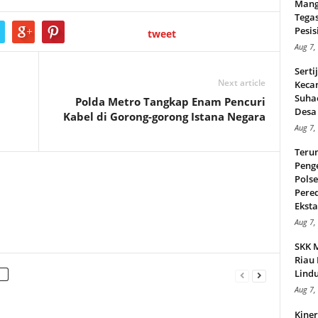
Mang
Tega
Pesisi
tweet
Aug 7,
Serti
Next article
Keca
Suha
Polda Metro Tangkap Enam Pencuri
Desa 
Kabel di Gorong-gorong Istana Negara
Aug 7,
Teru
Peng
Pols
Pere
Ekstas
Aug 7,
SKK 
Riau 
Lindu
Aug 7,
Kiner