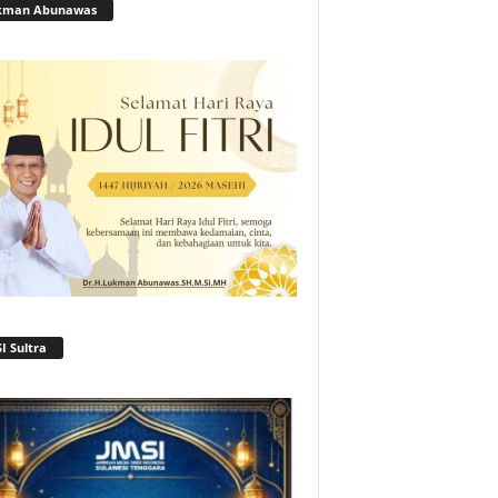
kman Abunawas
I Sultra