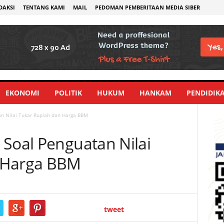
DAKSI
TENTANG KAMI
MAIL
PEDOMAN PEMBERITAAN MEDIA SIBER
EKONOMI
POLITIK
HUKUM
HANKAM
PENDIDIK
an Nilai Tukar Rupiah dan Harga BBM
 Soal Penguatan Nilai
 Harga BBM
tweet