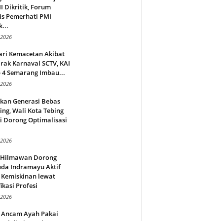
 Dikritik, Forum
is Pemerhati PMI
...
 2026
ari Kemacetan Akibat
rak Karnaval SCTV, KAI
 4 Semarang Imbau...
 2026
rkan Generasi Bebas
ing, Wali Kota Tebing
i Dorong Optimalisasi
.
 2026
l Hilmawan Dorong
da Indramayu Aktif
 Kemiskinan lewat
fikasi Profesi
 2026
 Ancam Ayah Pakai