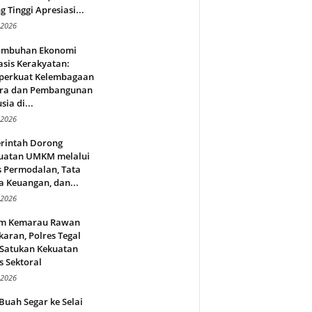
g Tinggi Apresiasi...
 2026
umbuhan Ekonomi
sis Kerakyatan:
erkuat Kelembagaan
ra dan Pembangunan
ia di...
 2026
rintah Dorong
uatan UMKM melalui
s Permodalan, Tata
a Keuangan, dan...
 2026
m Kemarau Rawan
aran, Polres Tegal
 Satukan Kekuatan
s Sektoral
 2026
Buah Segar ke Selai