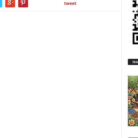
tweet
Ikl