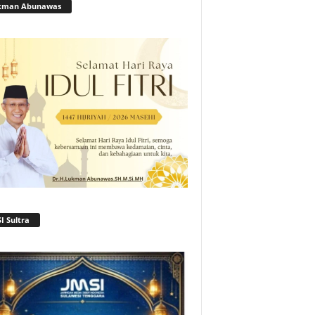
kman Abunawas
I Sultra