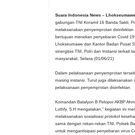
Suara Indonesia News – Lhokseumawe
gabungan TNI Koramil 16 Banda Sakti, P
melaksanakan penyemprotan disinfektan
bertujuan menekan penyebaran Covid 19, k
Lhokseumawe dan Kantor Badan Pusat Sta
sinergitas TNI, Polri dan Instansi terkai
masyarakat, Selasa (01/06/21)
Dalam pelaksanaan penyemprotan tersebu
masing instansi. Turut juga dilaksanakan
pelaksanaan penyemprotan disinfektan.
Komandan Batalyon B Pelopor AKBP Ahmad 
Luthfy, S.H mengatakan,” kegiatan ini m
melaksanakan sosialisasi protokol keseh
sama dengan rekan-rekan TNI, Polsek Ba
untuk mengantisipasi penyebaran virus Co