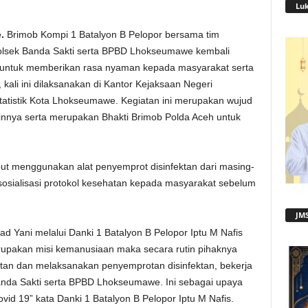
Lu
.
Brimob Kompi 1 Batalyon B Pelopor bersama tim
olsek Banda Sakti serta BPBD Lhokseumawe kembali
 untuk memberikan rasa nyaman kepada masyarakat serta
ali ini dilaksanakan di Kantor Kejaksaan Negeri
tistik Kota Lhokseumawe. Kegiatan ini merupakan wujud
t lainnya serta merupakan Bhakti Brimob Polda Aceh untuk
t menggunakan alat penyemprot disinfektan dari masing-
 sosialisasi protokol kesehatan kepada masyarakat sebelum
JMS
Yani melalui Danki 1 Batalyon B Pelopor Iptu M Nafis
erupakan misi kemanusiaan maka secara rutin pihaknya
atan dan melaksanakan penyemprotan disinfektan, bekerja
nda Sakti serta BPBD Lhokseumawe. Ini sebagai upaya
vid 19” kata Danki 1 Batalyon B Pelopor Iptu M Nafis.