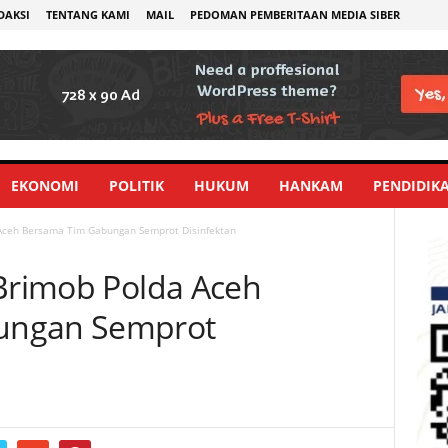
DAKSI
TENTANG KAMI
MAIL
PEDOMAN PEMBERITAAN MEDIA SIBER
EKONOMI
POLITIK
HUKUM
HANKAM
PENDIDIK
 Aceh Bersama Tim Gabungan Semprot Disinfektan
 Brimob Polda Aceh
ungan Semprot