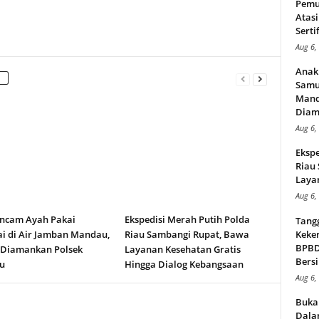
Pemu
Atasi
Serti
Aug 6,
Anak
Samu
Mand
Diam
Aug 6,
Ekspe
Riau
Layan
Aug 6,
ncam Ayah Pakai
Ekspedisi Merah Putih Polda
Tang
i di Air Jamban Mandau,
Riau Sambangi Rupat, Bawa
Keker
BPBD,
 Diamankan Polsek
Layanan Kesehatan Gratis
Bersi
u
Hingga Dialog Kebangsaan
Aug 6,
Buka
Dalam