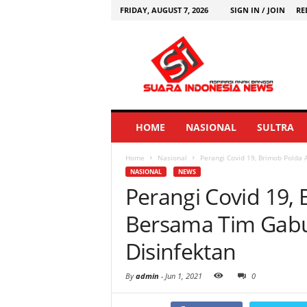
FRIDAY, AUGUST 7, 2026
SIGN IN / JOIN
RE
HOME
NASIONAL
SULTRA
Home
Nasional
Perangi Covid 19, Brimob Polda
NASIONAL
NEWS
Perangi Covid 19,
Bersama Tim Gab
Disinfektan
By
admin
-
Jun 1, 2021
0