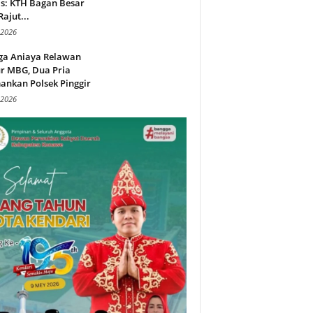
s: KTH Bagan Besar
Rajut...
 2026
ga Aniaya Relawan
r MBG, Dua Pria
ankan Polsek Pinggir
 2026