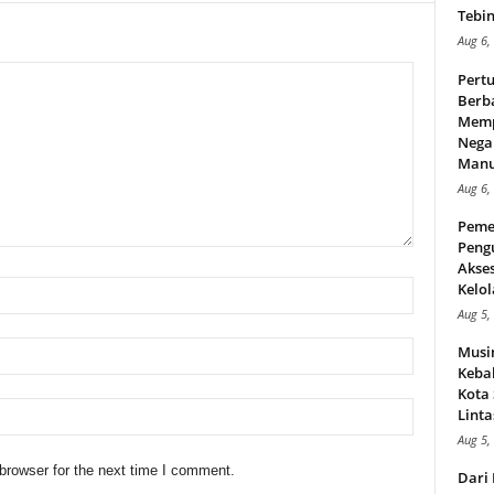
Tebin
Aug 6,
Pert
Berba
Memp
Nega
Manus
Aug 6,
Peme
Peng
Akse
Kelol
Aug 5,
Musi
Kebak
Kota
Linta
Aug 5,
browser for the next time I comment.
Dari 