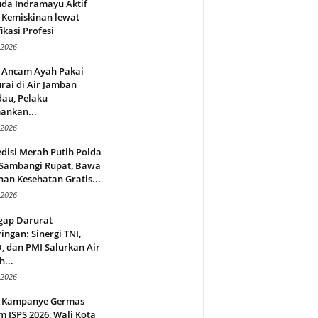
da Indramayu Aktif
 Kemiskinan lewat
fikasi Profesi
 2026
 Ancam Ayah Pakai
rai di Air Jamban
au, Pelaku
ankan...
 2026
disi Merah Putih Polda
 Sambangi Rupat, Bawa
an Kesehatan Gratis...
 2026
gap Darurat
ingan: Sinergi TNI,
 dan PMI Salurkan Air
h...
 2026
 Kampanye Germas
 ISPS 2026, Wali Kota