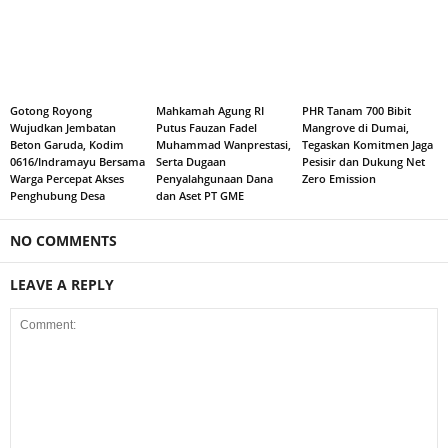
Gotong Royong
Mahkamah Agung RI
PHR Tanam 700 Bibit
Wujudkan Jembatan
Putus Fauzan Fadel
Mangrove di Dumai,
Beton Garuda, Kodim
Muhammad Wanprestasi,
Tegaskan Komitmen Jaga
0616/Indramayu Bersama
Serta Dugaan
Pesisir dan Dukung Net
Warga Percepat Akses
Penyalahgunaan Dana
Zero Emission
Penghubung Desa
dan Aset PT GME
NO COMMENTS
LEAVE A REPLY