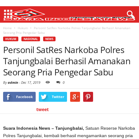
Home
Hukum
Personil SatRes Narkoba Polres Tanjungbalai Berhasil Amanakan
Seorang Pria Pengedar Sabu
HUKUM
NASIONAL
NEWS
Personil SatRes Narkoba Polres
Tanjungbalai Berhasil Amanakan
Seorang Pria Pengedar Sabu
By
admin
-
Dec 17, 2019
0
Facebook
Twitter
tweet
Suara Indonesia News – Tanjungbalai,
Satuan Reserse Narkoba
Polres Tanjungbalai, kembali berhasil mengamankan seorang pria