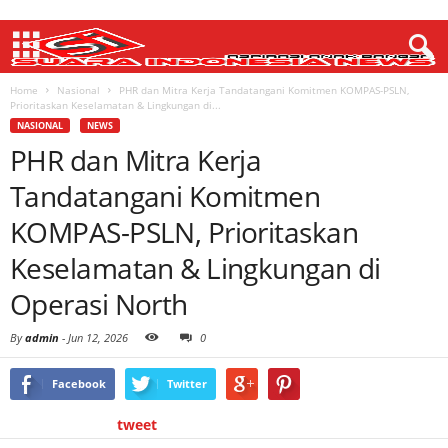
Home
Nasional
PHR dan Mitra Kerja Tandatangani Komitmen KOMPAS-PSLN,
Prioritaskan Keselamatan & Lingkungan di...
NASIONAL
NEWS
PHR dan Mitra Kerja
Tandatangani Komitmen
KOMPAS-PSLN, Prioritaskan
Keselamatan & Lingkungan di
Operasi North
By
admin
-
Jun 12, 2026
0
Facebook
Twitter
tweet