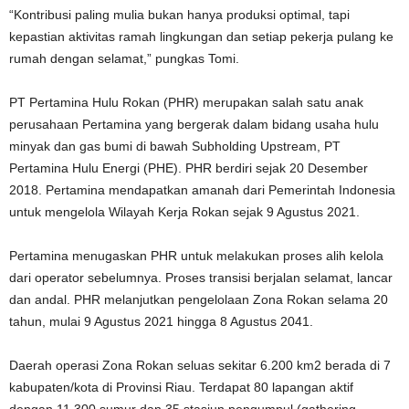
“Kontribusi paling mulia bukan hanya produksi optimal, tapi
kepastian aktivitas ramah lingkungan dan setiap pekerja pulang ke
rumah dengan selamat,” pungkas Tomi.
PT Pertamina Hulu Rokan (PHR) merupakan salah satu anak
perusahaan Pertamina yang bergerak dalam bidang usaha hulu
minyak dan gas bumi di bawah Subholding Upstream, PT
Pertamina Hulu Energi (PHE). PHR berdiri sejak 20 Desember
2018. Pertamina mendapatkan amanah dari Pemerintah Indonesia
untuk mengelola Wilayah Kerja Rokan sejak 9 Agustus 2021.
Pertamina menugaskan PHR untuk melakukan proses alih kelola
dari operator sebelumnya. Proses transisi berjalan selamat, lancar
dan andal. PHR melanjutkan pengelolaan Zona Rokan selama 20
tahun, mulai 9 Agustus 2021 hingga 8 Agustus 2041.
Daerah operasi Zona Rokan seluas sekitar 6.200 km2 berada di 7
kabupaten/kota di Provinsi Riau. Terdapat 80 lapangan aktif
dengan 11.300 sumur dan 35 stasiun pengumpul (gathering