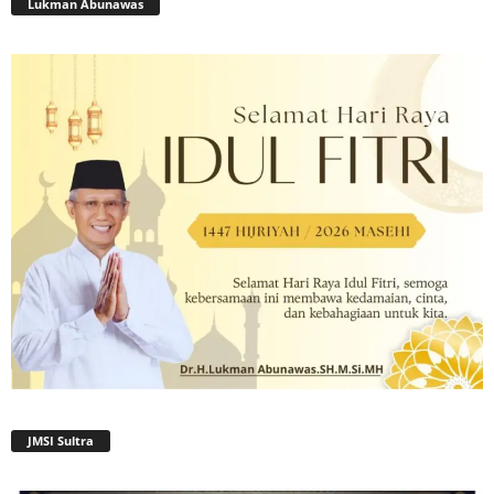
Lukman Abunawas
JMSI Sultra