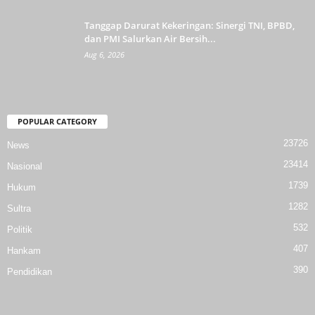
Tanggap Darurat Kekeringan: Sinergi TNI, BPBD,
dan PMI Salurkan Air Bersih...
Aug 6, 2026
POPULAR CATEGORY
23726
News
23414
Nasional
1739
Hukum
1282
Sultra
532
Politik
407
Hankam
390
Pendidikan