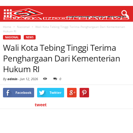
Home
Nasional
Wali Kota Tebing Tinggi Terima Penghargaan Dari Kementerian
Hukum RI
NASIONAL
NEWS
Wali Kota Tebing Tinggi Terima
Penghargaan Dari Kementerian
Hukum RI
By
admin
-
Jun 12, 2026
0
Facebook
Twitter
tweet