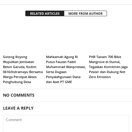
RELATED ARTICLES
MORE FROM AUTHOR
Gotong Royong
Mahkamah Agung RI
PHR Tanam 700 Bibit
Wujudkan Jembatan
Putus Fauzan Fadel
Mangrove di Dumai,
Beton Garuda, Kodim
Muhammad Wanprestasi,
Tegaskan Komitmen Jaga
0616/Indramayu Bersama
Serta Dugaan
Pesisir dan Dukung Net
Warga Percepat Akses
Penyalahgunaan Dana
Zero Emission
Penghubung Desa
dan Aset PT GME
NO COMMENTS
LEAVE A REPLY