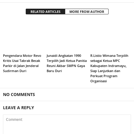
RELATED ARTICLES
MORE FROM AUTHOR
Pengendara Motor Revo
Junaidi Angkatan 1990
R.Listio Wimana Terpilih
Kritis Usai Tabrak Becak
Terpilih Jadi Ketua Panitia
sebagai Ketua MPC
Parkir di Jalan Jenderal
Reuni Akbar SMPN Gaya
Kabupaten Indramayu,
Sudirman Duri
Baru Duri
Siap Lanjutkan dan
Perkuat Program
Organisasi
NO COMMENTS
LEAVE A REPLY