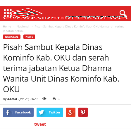
Home
Nasional
Pisah Sambut Kepala Dinas Kominfo Kab. OKU dan serah terima
jabatan Ketua...
NASIONAL
NEWS
Pisah Sambut Kepala Dinas
Kominfo Kab. OKU dan serah
terima jabatan Ketua Dharma
Wanita Unit Dinas Kominfo Kab.
OKU
By
admin
-
Jan 23, 2020
0
Facebook
Twitter
tweet