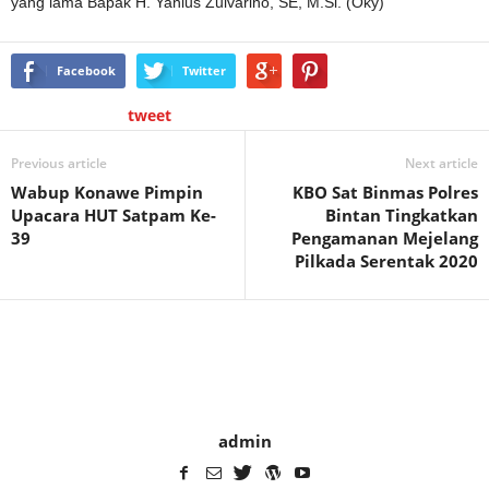
yang lama Bapak H. Yanius Zulvarino, SE, M.Si. (Oky)
Facebook
Twitter
tweet
Previous article
Next article
Wabup Konawe Pimpin
KBO Sat Binmas Polres
Upacara HUT Satpam Ke-
Bintan Tingkatkan
39
Pengamanan Mejelang
Pilkada Serentak 2020
admin