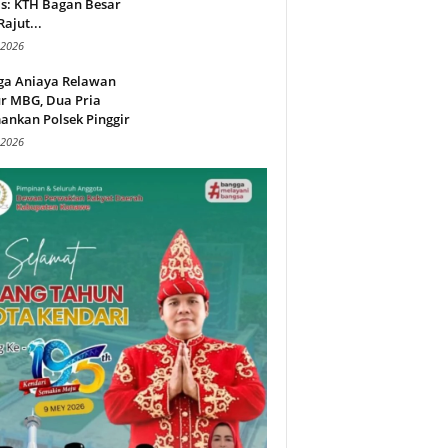
s: KTH Bagan Besar
Rajut...
 2026
ga Aniaya Relawan
r MBG, Dua Pria
ankan Polsek Pinggir
 2026