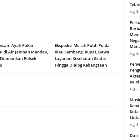
Tebin
Aug 6,
Pert
Berba
Memp
Nega
ncam Ayah Pakai
Ekspedisi Merah Putih Polda
Manus
i di Air Jamban Mandau,
Riau Sambangi Rupat, Bawa
Aug 6,
 Diamankan Polsek
Layanan Kesehatan Gratis
Peme
u
Hingga Dialog Kebangsaan
Peng
Akse
Kelol
Aug 5,
Musi
Kebak
Kota
Linta
Aug 5,
Dari 