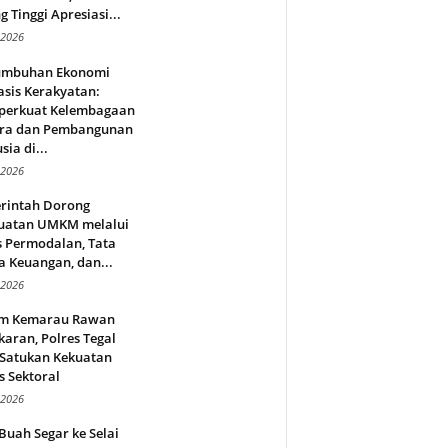
g Tinggi Apresiasi...
 2026
umbuhan Ekonomi
sis Kerakyatan:
erkuat Kelembagaan
ra dan Pembangunan
ia di...
 2026
rintah Dorong
uatan UMKM melalui
s Permodalan, Tata
a Keuangan, dan...
 2026
m Kemarau Rawan
aran, Polres Tegal
 Satukan Kekuatan
s Sektoral
 2026
Buah Segar ke Selai