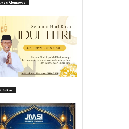
kman Abunawas
I Sultra