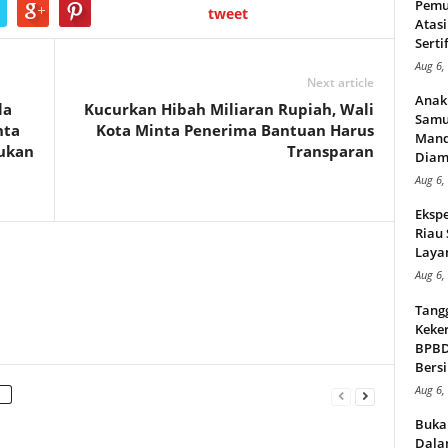
Pemu
tweet
Atasi
Serti
Aug 6,
Next article
Anak
la
Kucurkan Hibah Miliaran Rupiah, Wali
Samu
nta
Kota Minta Penerima Bantuan Harus
Mand
kukan
Transparan
Diam
Aug 6,
Ekspe
Riau
Layan
Aug 6,
Tang
Keker
BPBD,
Bersi
Aug 6,
Buka
Dalam