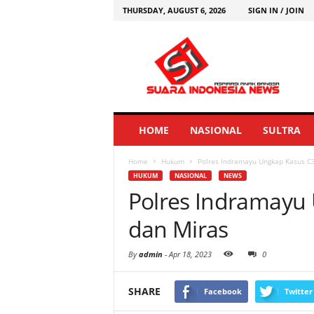
THURSDAY, AUGUST 6, 2026
SIGN IN / JOIN
HOME
NASIONAL
SULTRA
Home
Hukum
Polres Indramayu Ungkap Kasus C3
HUKUM
NASIONAL
NEWS
Polres Indramayu
dan Miras
By
admin
-
Apr 18, 2023
0
SHARE
Facebook
Twitter