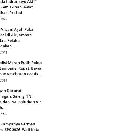
da Indramayu Aktif
 Kemiskinan lewat
fikasi Profesi
 2026
 Ancam Ayah Pakai
rai di Air Jamban
au, Pelaku
ankan...
 2026
disi Merah Putih Polda
 Sambangi Rupat, Bawa
an Kesehatan Gratis...
 2026
gap Darurat
ingan: Sinergi TNI,
 dan PMI Salurkan Air
h...
 2026
 Kampanye Germas
 ISPS 2026, Wali Kota