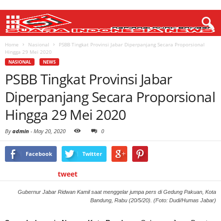
Home
Nasional
PSBB Tingkat Provinsi Jabar Diperpanjang Secara Proporsional
Hingga 29 Mei 2020
NASIONAL
NEWS
PSBB Tingkat Provinsi Jabar
Diperpanjang Secara Proporsional
Hingga 29 Mei 2020
By
admin
-
May 20, 2020
0
Facebook
Twitter
tweet
Gubernur Jabar Ridwan Kamil saat menggelar jumpa pers di Gedung Pakuan, Kota
Bandung, Rabu (20/5/20). (Foto: Dudi/Humas Jabar)