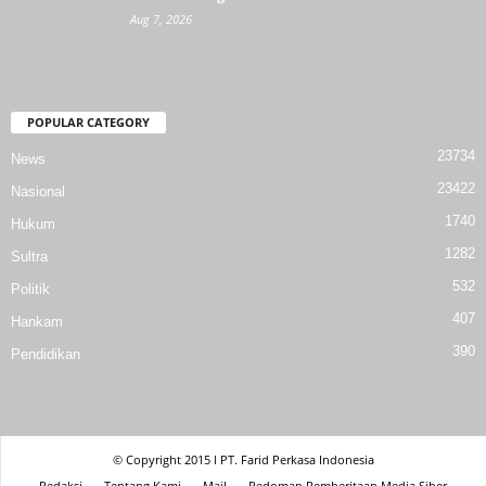
Aug 7, 2026
POPULAR CATEGORY
23734
News
23422
Nasional
1740
Hukum
1282
Sultra
532
Politik
407
Hankam
390
Pendidikan
© Copyright 2015 l PT. Farid Perkasa Indonesia
Redaksi
Tentang Kami
Mail
Pedoman Pemberitaan Media Siber