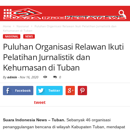
Home
Nasional
Puluhan Organisasi Relawan Ikuti Pelatihan Jurnalistik dan
Kehumasan di Tuban
NASIONAL
NEWS
Puluhan Organisasi Relawan Ikuti
Pelatihan Jurnalistik dan
Kehumasan di Tuban
By
admin
-
Nov 16, 2020
0
Facebook
Twitter
tweet
Suara Indonesia News – Tuban.
Sebanyak 46 organisasi
penanggulangan bencana di wilayah Kabupaten Tuban, mendapat