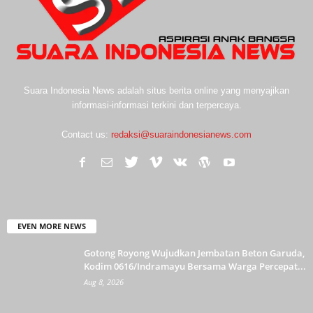
Suara Indonesia News adalah situs berita online yang menyajikan
informasi-informasi terkini dan terpercaya.
Contact us:
redaksi@suaraindonesianews.com
EVEN MORE NEWS
Gotong Royong Wujudkan Jembatan Beton Garuda,
Kodim 0616/Indramayu Bersama Warga Percepat...
Aug 8, 2026