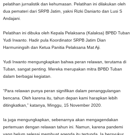
pelatihan jurnalistik dan kehumasan. Pelatihan ini dilakukan oleh
dua pemateri dari SRPB Jatim, yakni Rizki Daniarto dan Lusi S
Andajani.
Pelatihan ini dibuka oleh Kepala Pelaksana (Kalaksa) BPBD Tuban
Yudi Irwanto. Hadir pula Koordinator SRPB Jatim Dian
Harmuningsih dan Ketua Panitia Pelaksana Mat Aji.
Yudi Irwanto mengungkapkan bahwa peran relawan, terutama di
Tuban, sangat penting. Mereka merupakan mitra BPBD Tuban
dalam berbagai kegiatan.
“Para relawan punya peran signifikan dalam penanggulangan
bencana. Oleh karena itu, tahun depan kami harapkan lebih
ditingkatkan,” katanya, Minggu, 15 November 2020.
Ia juga mengungkapkan, sebenarnya akan mengagendakan
pertemuan dengan relawan tahun ini. Namun, karena pandemi
yang belum selesai membuat agenda itu tertunda. Ia bersyukur