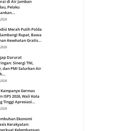
rai di Air Jamban
au, Pelaku
ankan...
 2026
disi Merah Putih Polda
 Sambangi Rupat, Bawa
an Kesehatan Gratis...
 2026
gap Darurat
ingan: Sinergi TNI,
 dan PMI Salurkan Air
h...
 2026
 Kampanye Germas
 ISPS 2026, Wali Kota
g Tinggi Apresiasi...
 2026
umbuhan Ekonomi
sis Kerakyatan:
erkuat Kelembagaan