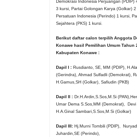
Demokrasi Indonesia Perjuangan (PDIP) 4 
3 kursi, Partai Golongan Karya (Golkar) 2
Persatuan Indonesia (Perindo) 1 kursi, Pa
Sejahtera (PKS) 1 kursi.
Berikut daftar calon terpilih Anggot
Konawe hasil Pemilihan Umum Tahun 2
Kabupaten Konawe :
Dapil I :
Rusdianto, SE, MM (PDIP), H.Al
(Gerindra), Ahmad Sulfadli (Demokrat), 
H.Gamus,SH (Golkar), Safiudin (PKB)
Dapil II :
Dr.H.Ardin,S.Sos,M.Si (PAN),He
Umar Dema S.Sos,MM (Demokrat), Devi 
H.A.Ginal Sambari,S.Sos,M.Si (Golkar)
Dapil III:
Hj.Murni Tombili (PDIP), Nuryadin
Juhardin,SE (Perindo),