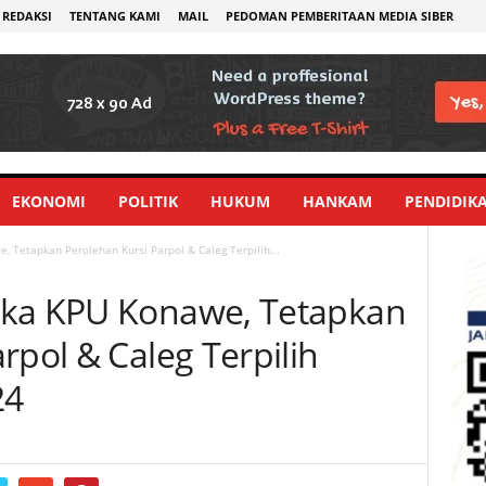
REDAKSI
TENTANG KAMI
MAIL
PEDOMAN PEMBERITAAN MEDIA SIBER
EKONOMI
POLITIK
HUKUM
HANKAM
PENDIDIK
 Tetapkan Perolehan Kursi Parpol & Caleg Terpilih...
uka KPU Konawe, Tetapkan
rpol & Caleg Terpilih
24