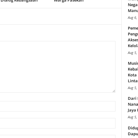
 Dialog Kebangsaan
Warga Pasekan
Nega
Manus
Aug 6,
Peme
Peng
Akse
Kelol
Aug 5,
Musi
Kebak
Kota
Linta
Aug 5,
Dari 
Nana
Jaya 
Aug 5,
Didu
Dapu