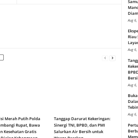
Samu
Mand
Diam
Aug 6,
Ekspe
Riau
Layan
Aug 6,
Tang
Keker
BPBD,
Bersi
Aug 6,
Buka
Dalam
Tebin
Aug 6,
isi Merah Putih Polda
Tanggap Darurat Kekeringan:
ambangi Rupat, Bawa
Sinergi TNI, BPBD, dan PMI
Pert
Berba
n Kesehatan Gratis
Salurkan Air Bersih untuk
Memp