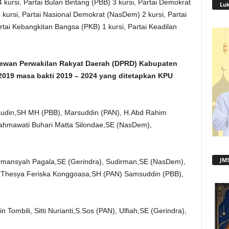
kursi, Partai Bulan Bintang (PBB) 3 kursi, Partai Demokrat
Lu
 kursi, Partai Nasional Demokrat (NasDem) 2 kursi, Partai
rtai Kebangkitan Bangsa (PKB) 1 kursi, Partai Keadilan
a Dewan Perwakilan Rakyat Daerah (DPRD) Kabupaten
019 masa bakti 2019 – 2024 yang ditetapkan KPU
audin,SH MH (PBB), Marsuddin (PAN), H.Abd Rahim
Rahmawati Buhari Matta Silondae,SE (NasDem),
JMS
rmansyah Pagala,SE (Gerindra), Sudirman,SE (NasDem),
Thesya Feriska Konggoasa,SH (PAN) Samsuddin (PBB),
 Tombili, Sitti Nurianti,S.Sos (PAN), Ulfiah,SE (Gerindra),