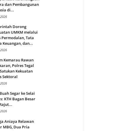
ra dan Pembangunan
ia di...
 2026
rintah Dorong
uatan UMKM melalui
s Permodalan, Tata
a Keuangan, dan...
 2026
m Kemarau Rawan
aran, Polres Tegal
 Satukan Kekuatan
s Sektoral
 2026
Buah Segar ke Selai
s: KTH Bagan Besar
Rajut...
 2026
ga Aniaya Relawan
r MBG, Dua Pria