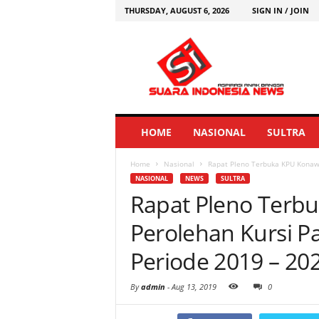
THURSDAY, AUGUST 6, 2026
SIGN IN / JOIN
HOME
NASIONAL
SULTRA
Home
Nasional
Rapat Pleno Terbuka KPU Konawe,
NASIONAL
NEWS
SULTRA
Rapat Pleno Terb
Perolehan Kursi Pa
Periode 2019 – 20
By
admin
-
Aug 13, 2019
0