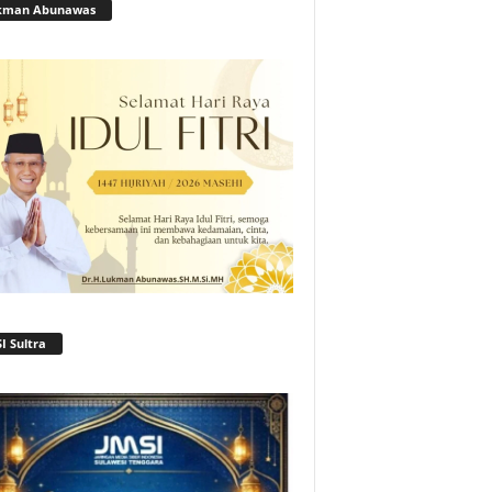
kman Abunawas
I Sultra