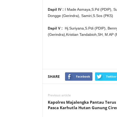
Dapil IV :
I Made Asmaya,S.Pd (PDIP), Sus
Dongge (Gerindra), Samiri,S.Sos (PKS)
Dapil V :
Hj.Suriyana,S.Pdi (PDIP), Benn
(Gerindra),Kristian Tandabioh,SH, M.AP (
SHARE
Facebook
Twitter
Previous article
Kapolres Majalengka Pantau Terus
Pasca Karhutla Hutan Gunung Cir