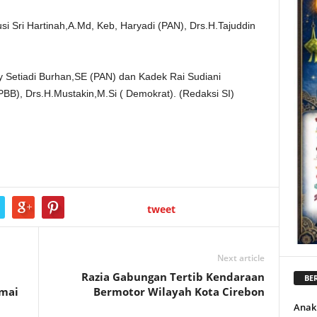
i Sri Hartinah,A.Md, Keb, Haryadi (PAN), Drs.H.Tajuddin
y Setiadi Burhan,SE (PAN) dan Kadek Rai Sudiani
PBB), Drs.H.Mustakin,M.Si ( Demokrat). (Redaksi SI)
tweet
Next article
Razia Gabungan Tertib Kendaraan
BER
emai
Bermotor Wilayah Kota Cirebon
Anak