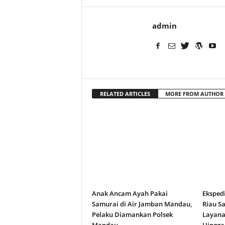
admin
RELATED ARTICLES
MORE FROM AUTHOR
Anak Ancam Ayah Pakai
Eksped
Samurai di Air Jamban Mandau,
Riau S
Pelaku Diamankan Polsek
Layana