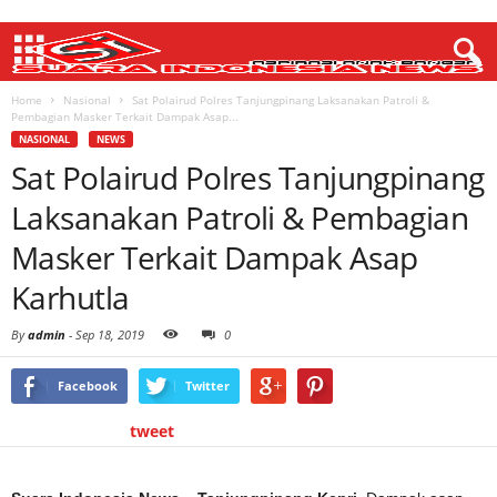
Home
Nasional
Sat Polairud Polres Tanjungpinang Laksanakan Patroli &
Pembagian Masker Terkait Dampak Asap...
NASIONAL
NEWS
Sat Polairud Polres Tanjungpinang
Laksanakan Patroli & Pembagian
Masker Terkait Dampak Asap
Karhutla
By
admin
-
Sep 18, 2019
0
Facebook
Twitter
tweet