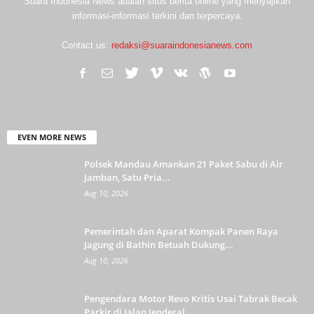
Suara Indonesia News adalah situs berita online yang menyajikan
informasi-informasi terkini dan terpercaya.
Contact us:
redaksi@suaraindonesianews.com
EVEN MORE NEWS
Polsek Mandau Amankan 21 Paket Sabu di Air
Jamban, Satu Pria...
Aug 10, 2026
Pemerintah dan Aparat Kompak Panen Raya
Jagung di Bathin Betuah Dukung...
Aug 10, 2026
Pengendara Motor Revo Kritis Usai Tabrak Becak
Parkir di Jalan Jenderal...