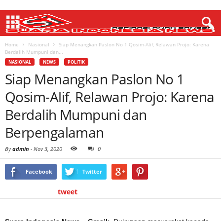
Home
Nasional
Siap Menangkan Paslon No 1 Qosim-Alif, Relawan Projo: Karena
Berdalih Mumpuni dan...
NASIONAL
NEWS
POLITIK
Siap Menangkan Paslon No 1
Qosim-Alif, Relawan Projo: Karena
Berdalih Mumpuni dan
Berpengalaman
By
admin
-
Nov 3, 2020
0
Facebook
Twitter
tweet