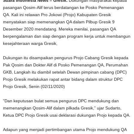
Suara Indonesia News – Gresik.
Dukungan masyarakat kepada
pasangan Qosim-Alif terus berdatangan ke Posko Pemenangan
QA. Kali ini relawan Pro Jokowi (Projo) Kabupaten Gresik
menyatakan siap memenangkan QA dalam Pilbup Gresik 9
Desember 2020 mendatang. Mereka menilai, pasangan QA
berpengalaman dan siap dengan program kerja untuk membangun
kesejahteraan warga Gresik,
Dukungan itu disampaikan pengurus Projo Cabang Gresik kepada
Pak Qosim dan Dokter Alif di Posko Pemenangan QA, Perumahan
GKB, Langkah itu diambil setelah Dewan pimpinan cabang (DPC)
Projo Gresik melakukan rapat antar bidang dalam struktur DPC
Projo Gresik, Senin (02/11/2020)
“Dan keputusan bulat semua pengurus DPC mendukung dan
memenangkan Qosim-Alif dalam pilkada Gresik,” ujar Sudarto,
Ketua DPC Projo Gresik usai deklarasi dukungan Projo kepada QA.
Adapun yang menjadi pertimbangan utama Projo mendukung QA