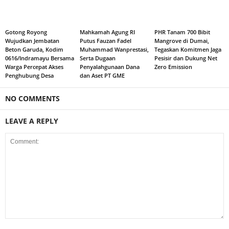
Gotong Royong
Mahkamah Agung RI
PHR Tanam 700 Bibit
Wujudkan Jembatan
Putus Fauzan Fadel
Mangrove di Dumai,
Beton Garuda, Kodim
Muhammad Wanprestasi,
Tegaskan Komitmen Jaga
0616/Indramayu Bersama
Serta Dugaan
Pesisir dan Dukung Net
Warga Percepat Akses
Penyalahgunaan Dana
Zero Emission
Penghubung Desa
dan Aset PT GME
NO COMMENTS
LEAVE A REPLY