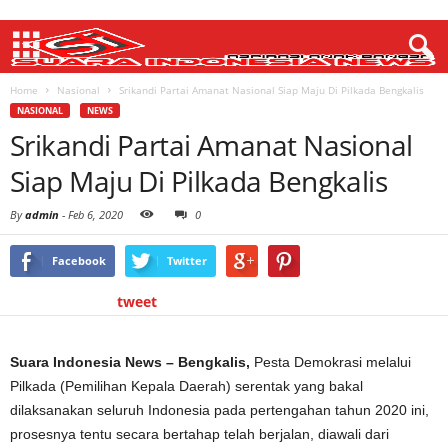
Home
Nasional
Srikandi Partai Amanat Nasional Siap Maju Di Pilkada Bengkalis
NASIONAL
NEWS
Srikandi Partai Amanat Nasional
Siap Maju Di Pilkada Bengkalis
By
admin
-
Feb 6, 2020
0
Facebook
Twitter
tweet
Suara Indonesia News – Bengkalis,
Pesta Demokrasi melalui
Pilkada (Pemilihan Kepala Daerah) serentak yang bakal
dilaksanakan seluruh Indonesia pada pertengahan tahun 2020 ini,
prosesnya tentu secara bertahap telah berjalan, diawali dari