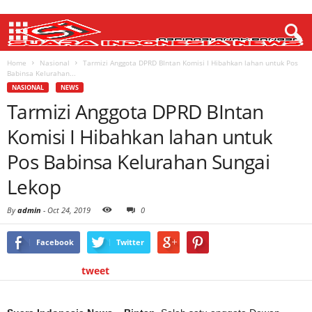
Home
Nasional
Tarmizi Anggota DPRD BIntan Komisi I Hibahkan lahan untuk Pos
Babinsa Kelurahan...
NASIONAL
NEWS
Tarmizi Anggota DPRD BIntan
Komisi I Hibahkan lahan untuk
Pos Babinsa Kelurahan Sungai
Lekop
By
admin
-
Oct 24, 2019
0
Facebook
Twitter
tweet