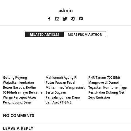
admin
RELATED ARTICLES
MORE FROM AUTHOR
Gotong Royong
Mahkamah Agung RI
PHR Tanam 700 Bibit
Wujudkan Jembatan
Putus Fauzan Fadel
Mangrove di Dumai,
Beton Garuda, Kodim
Muhammad Wanprestasi,
Tegaskan Komitmen Jaga
0616/Indramayu Bersama
Serta Dugaan
Pesisir dan Dukung Net
Warga Percepat Akses
Penyalahgunaan Dana
Zero Emission
Penghubung Desa
dan Aset PT GME
NO COMMENTS
LEAVE A REPLY