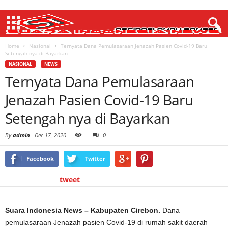
Home
Nasional
Ternyata Dana Pemulasaraan Jenazah Pasien Covid-19 Baru
Setengah nya di Bayarkan
NASIONAL
NEWS
Ternyata Dana Pemulasaraan
Jenazah Pasien Covid-19 Baru
Setengah nya di Bayarkan
By
admin
-
Dec 17, 2020
0
Facebook
Twitter
tweet
Suara Indonesia News – Kabupaten Cirebon.
Dana
pemulasaraan Jenazah pasien Covid-19 di rumah sakit daerah