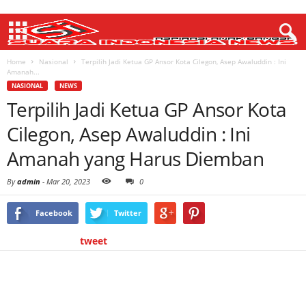
Home
Nasional
Terpilih Jadi Ketua GP Ansor Kota Cilegon, Asep Awaluddin : Ini
Amanah...
NASIONAL
NEWS
Terpilih Jadi Ketua GP Ansor Kota
Cilegon, Asep Awaluddin : Ini
Amanah yang Harus Diemban
By
admin
-
Mar 20, 2023
0
Facebook
Twitter
tweet