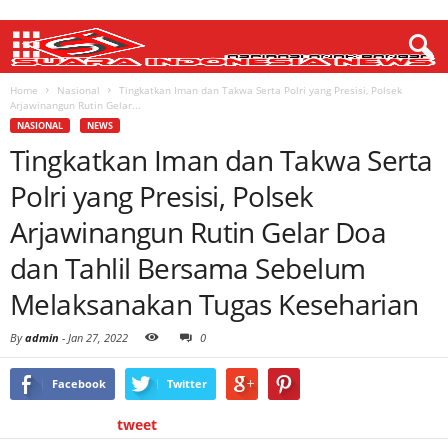
Home
Nasional
Tingkatkan Iman dan Takwa Serta Polri yang Presisi, Polsek
Arjawinangun Rutin Gelar...
NASIONAL
NEWS
Tingkatkan Iman dan Takwa Serta
Polri yang Presisi, Polsek
Arjawinangun Rutin Gelar Doa
dan Tahlil Bersama Sebelum
Melaksanakan Tugas Keseharian
By
admin
-
Jan 27, 2022
0
Facebook
Twitter
tweet