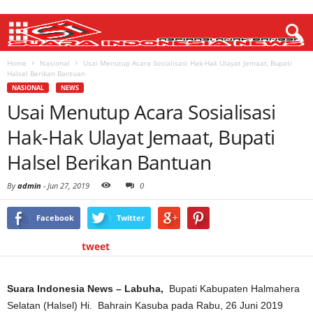
Home
Nasional
Usai Menutup Acara Sosialisasi Hak-Hak Ulayat Jemaat, Bupati
Halsel Berikan Bantuan
NASIONAL
NEWS
Usai Menutup Acara Sosialisasi
Hak-Hak Ulayat Jemaat, Bupati
Halsel Berikan Bantuan
By
admin
-
Jun 27, 2019
0
Facebook
Twitter
tweet
Suara Indonesia News – Labuha,
Bupati Kabupaten Halmahera
Selatan (Halsel) Hi. Bahrain Kasuba pada Rabu, 26 Juni 2019